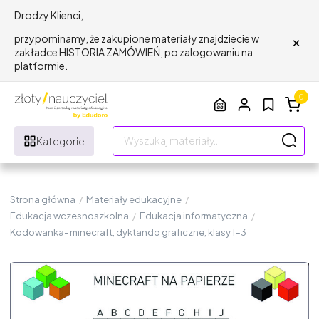
Drodzy Klienci,
×
przypominamy, że zakupione materiały znajdziecie w
zakładce HISTORIA ZAMÓWIEŃ, po zalogowaniu na
platformie.
0
Kategorie
Strona główna
/
Materiały edukacyjne
/
Edukacja wczesnoszkolna
/
Edukacja informatyczna
/
Kodowanka- minecraft, dyktando graficzne, klasy 1-3