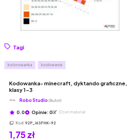
Tagi
kolorowanka
kodowanie
Kodowanka- minecraft, dyktando graficzne,
klasy 1-3
Robo Studio
(Autor)
0.0
Opinie: 0
Oceń materiał
Kod:
92P_I63FHK-92
1,75 zł