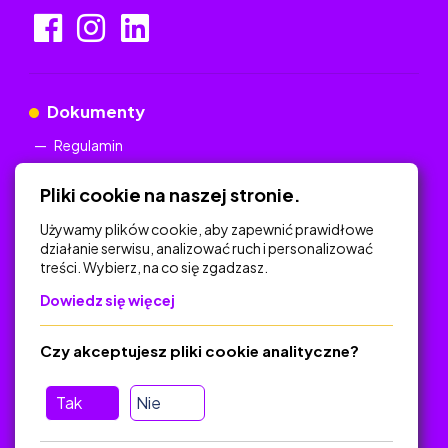
Dokumenty
Regulamin
Polityka Prywatności
Pliki cookie na naszej stronie.
Używamy plików cookie, aby zapewnić prawidłowe
działanie serwisu, analizować ruch i personalizować
treści. Wybierz, na co się zgadzasz.
Na skróty
Dowiedz się więcej
Polityka Prywatności
Regulamin
Czy akceptujesz pliki cookie analityczne?
O platformie
Baza materiałów dydaktycznych
Tak
Nie
Jak zostać autorem
FAQ