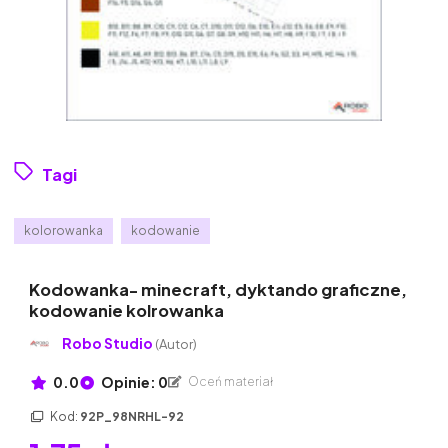
Tagi
kolorowanka
kodowanie
Kodowanka- minecraft, dyktando graficzne,
kodowanie kolrowanka
Robo Studio
(Autor)
0.0
Opinie: 0
Oceń materiał
Kod:
92P_98NRHL-92