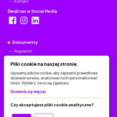
Kontakt
Śledź nas w Social Media
Dokumenty
Regulamin
Polityka Prywatności
Pliki cookie na naszej stronie.
Używamy plików cookie, aby zapewnić prawidłowe
działanie serwisu, analizować ruch i personalizować
treści. Wybierz, na co się zgadzasz.
Na skróty
Dowiedz się więcej
Polityka Prywatności
Regulamin
Czy akceptujesz pliki cookie analityczne?
O platformie
Baza materiałów dydaktycznych