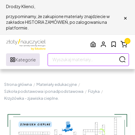
Drodzy Klienci,
×
przypominamy, że zakupione materiały znajdziecie w
zakładce HISTORIA ZAMÓWIEŃ, po zalogowaniu na
platformie.
0
Kategorie
Strona główna
/
Materiały edukacyjne
/
Szkoła podstawowa i ponadpodstawowa
/
Fizyka
/
Krzyżówka - zjawiska cieplne.