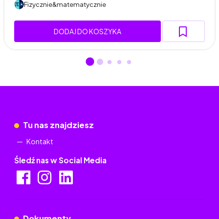
Fizycznie&matematycznie
DODAJ DO KOSZYKA
Tu nas znajdziesz
Kontakt
Śledź nas w Social Media
Dokumenty