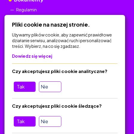
Regulamin
Polityka Prywatności
Pliki cookie na naszej stronie.
Używamy plików cookie, aby zapewnić prawidłowe
działanie serwisu, analizować ruch i personalizować
treści. Wybierz, na co się zgadzasz.
Na skróty
Dowiedz się więcej
Polityka Prywatności
Regulamin
Czy akceptujesz pliki cookie analityczne?
O platformie
Baza materiałów dydaktycznych
Tak
Nie
Jak zostać autorem
FAQ
Czy akceptujesz pliki cookie śledzące?
Tak
Nie
Pomoc