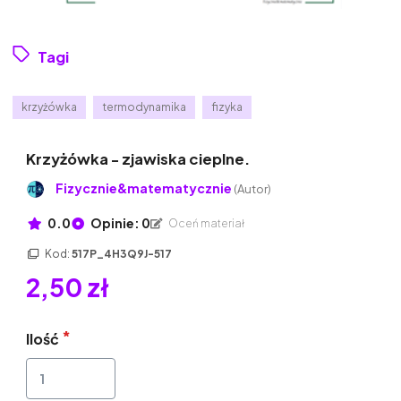
Tagi
krzyżówka
termodynamika
fizyka
Krzyżówka - zjawiska cieplne.
Fizycznie&matematycznie
(Autor)
0.0
Opinie: 0
Oceń materiał
Kod:
517P_4H3Q9J-517
2,50 zł
Ilość