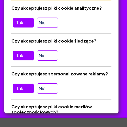
Regulamin
Czy akceptujesz pliki cookie analityczne?
O platformie
Baza materiałów dydaktycznych
Tak
Nie
Jak zostać autorem
FAQ
Czy akceptujesz pliki cookie śledzące?
Tak
Nie
Pomoc
Masz pytania? Wyślij e-mail:
admin@zlotynauczyciel.pl
Czy akceptujesz spersonalizowane reklamy?
Zawsze odpowiadamy w ciągu 24 godzin
(Sprawdź, czy
wiadomość nie trafiła do folderu SPAM)
Tak
Nie
ZlotyNauczyciel.pl © 2025, Wszelkie prawa zastrzeżone.
Czy akceptujesz pliki cookie mediów
Materiały chronione Prawem Autorskim.
społecznościowych?
Tak
Nie