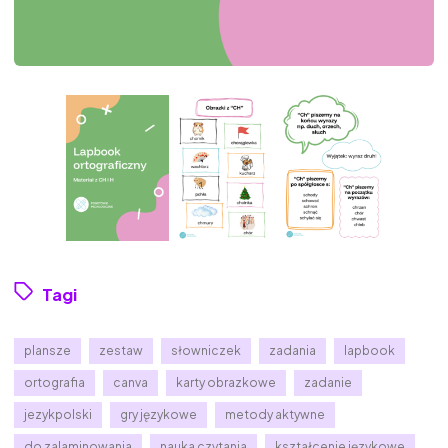
Tagi
plansze
zestaw
słowniczek
zadania
lapbook
ortografia
canva
karty obrazkowe
zadanie
jezykpolski
gry językowe
metody aktywne
do zalaminowania
nauka czytania
kształcenie językowe