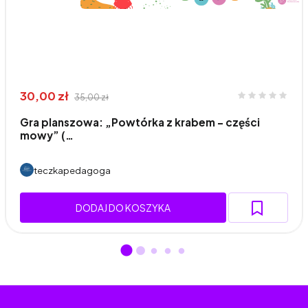
30,00 zł
35,00 zł
Gra planszowa: „Powtórka z krabem – części
mowy” (…
teczkapedagoga
DODAJ DO KOSZYKA