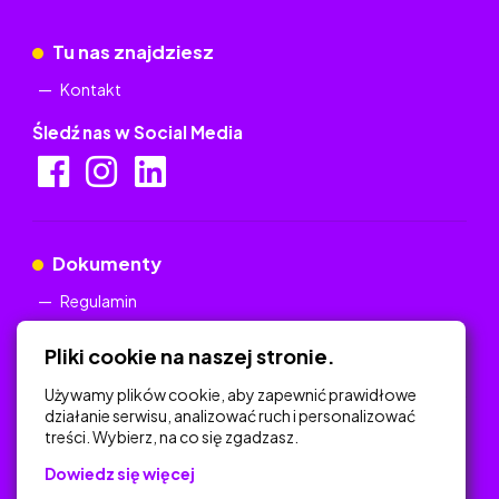
Tu nas znajdziesz
Kontakt
Śledź nas w Social Media
Dokumenty
Regulamin
Polityka Prywatności
Pliki cookie na naszej stronie.
Używamy plików cookie, aby zapewnić prawidłowe
działanie serwisu, analizować ruch i personalizować
treści. Wybierz, na co się zgadzasz.
Na skróty
Dowiedz się więcej
Polityka Prywatności