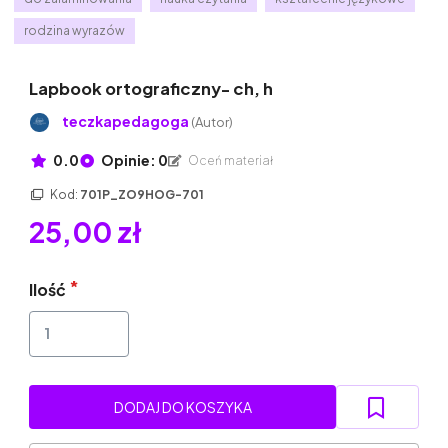
rodzina wyrazów
Lapbook ortograficzny- ch, h
teczkapedagoga
(Autor)
0.0
Opinie: 0
Oceń materiał
Kod:
701P_ZO9HOG-701
25,00 zł
Ilość
DODAJ DO KOSZYKA