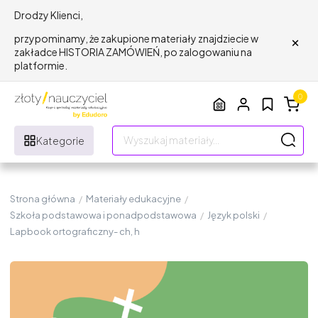
Drodzy Klienci,
×
przypominamy, że zakupione materiały znajdziecie w
zakładce HISTORIA ZAMÓWIEŃ, po zalogowaniu na
platformie.
0
Kategorie
Strona główna
/
Materiały edukacyjne
/
Szkoła podstawowa i ponadpodstawowa
/
Język polski
/
Lapbook ortograficzny- ch, h