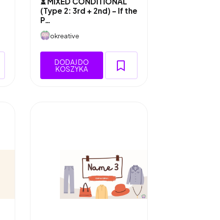
⏳ MIXED CONDITIONAL
(Type 2: 3rd + 2nd) – If the
P…
okreative
DODAJ DO
KOSZYKA