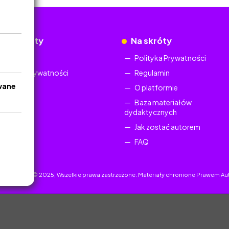
okumenty
Na skróty
Regulamin
Polityka Prywatności
Polityka Prywatności
Regulamin
wane
O platformie
Baza materiałów
dydaktycznych
Jak zostać autorem
FAQ
uczyciel.pl © 2025, Wszelkie prawa zastrzeżone. Materiały chronione Prawem Au