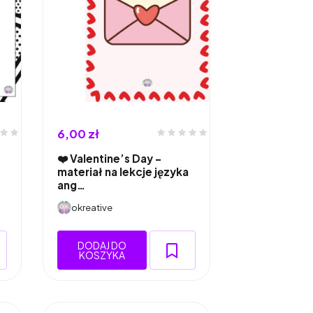
6,00 zł
•
❤️ Valentine’s Day –
materiał na lekcje języka
ang…
okreative
DODAJ DO
KOSZYKA