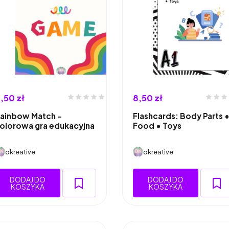
,50 zł
8,50 zł
ainbow Match –
Flashcards: Body Parts 
olorowa gra edukacyjna
Food • Toys
okreative
okreative
DODAJ DO
DODAJ DO
KOSZYKA
KOSZYKA