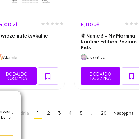
5,00 zł
5,00 zł
wiczenia leksykalne
🌞 Name 3 – My Morning
Routine Edition Poziom:
Kids…
Alemil5
okreative
DODAJ DO
DODAJ DO
KOSZYKA
KOSZYKA
erwisu,
Poprzednia
1
2
3
4
5
…
20
Następna
adzasz.