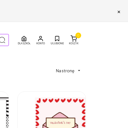
×
0
DLA SZKÓŁ
ULUBIONE
KOSZYK
Na stronę