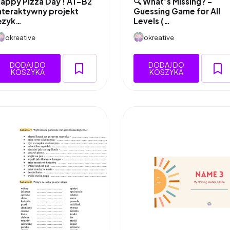
appy Pizza Day ! A1-B2
🔍 What’s Missing? –
nteraktywny projekt
Guessing Game for All
ęzyk…
Levels (…
okreative
okreative
DODAJ DO
DODAJ DO
KOSZYKA
KOSZYKA