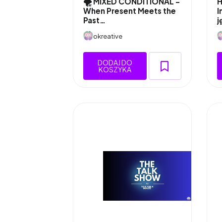
🌪️ MIXED CONDITIONAL –
H
When Present Meets the
I
Past…
j
okreative
DODAJ DO
KOSZYKA