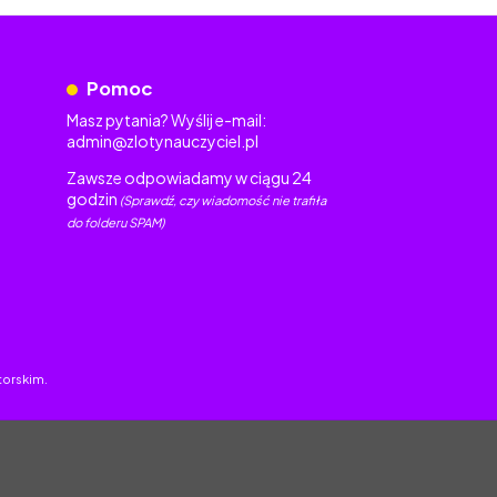
Pomoc
Masz pytania? Wyślij e-mail:
admin@zlotynauczyciel.pl
Zawsze odpowiadamy w ciągu 24
godzin
(Sprawdź, czy wiadomość nie trafiła
do folderu SPAM)
torskim.