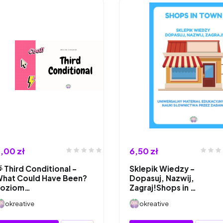
,00 zł
6,50 zł
 Third Conditional –
Sklepik Wiedzy –
hat Could Have Been?
Dopasuj, Nazwij,
Poziom…
Zagraj!Shops in …
okreative
okreative