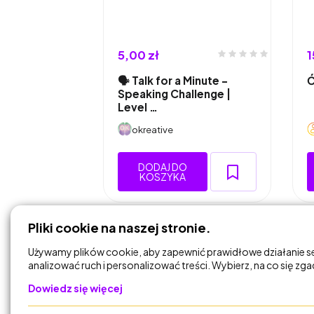
5,00 zł
1
🗣️ Talk for a Minute –
Ć
Speaking Challenge |
Level …
okreative
DODAJ DO
KOSZYKA
Pliki cookie na naszej stronie.
Używamy plików cookie, aby zapewnić prawidłowe działanie s
analizować ruch i personalizować treści. Wybierz, na co się zg
Dowiedz się więcej