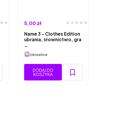
5,00 zł
Name 3 – Clothes Edition
ubrania, słownictwo, gra
…
okreative
DODAJ DO
KOSZYKA