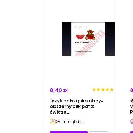
8,40 zł
8
Język polski jako obcy-

obszerny plik pdf z
W
ćwicze…
Germanglistka