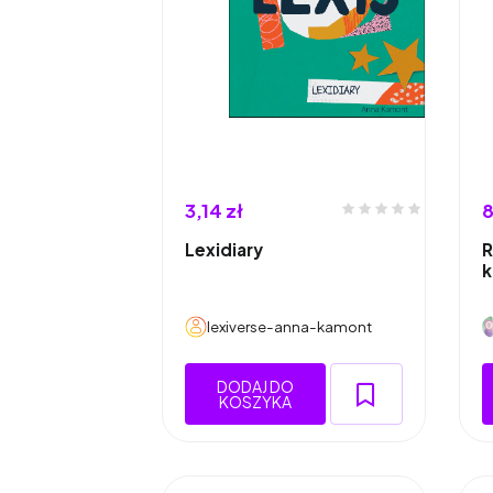
3,14 zł
8
Lexidiary
R
k
lexiverse-anna-kamont
DODAJ DO
KOSZYKA