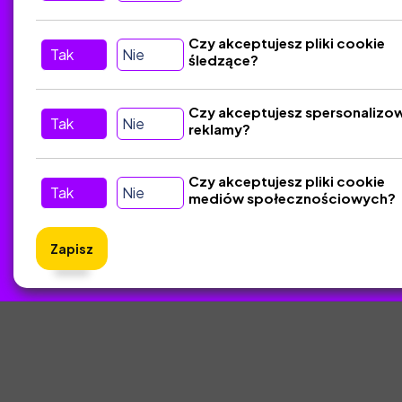
Tu nas znajdziesz
D
Czy akceptujesz pliki cookie
Tak
Nie
śledzące?
Kontakt
Śledź nas w Social Media
Czy akceptujesz spersonalizo
Tak
Nie
reklamy?
Czy akceptujesz pliki cookie
Tak
Nie
mediów społecznościowych?
Zapisz
ZlotyNa