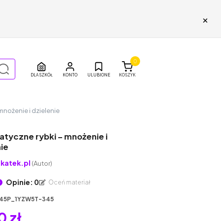
×
0
DLA SZKÓŁ
ULUBIONE
KOSZYK
nożenie i dzielenie
tyczne rybki – mnożenie i
ie
katek.pl
(Autor)
Opinie: 0
Oceń materiał
45P_1YZW5T-345
0 zł