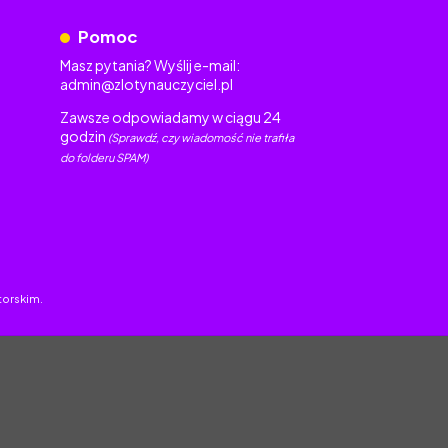
Pomoc
Masz pytania? Wyślij e-mail:
admin@zlotynauczyciel.pl
Zawsze odpowiadamy w ciągu 24
godzin
(Sprawdź, czy wiadomość nie trafiła
do folderu SPAM)
torskim.