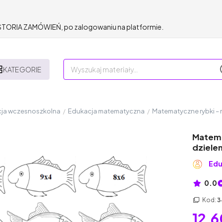
HISTORIA ZAMÓWIEŃ, po zalogowaniu na platformie.
KATEGORIE
ja wczesnoszkolna
/
Edukacja matematyczna
/
Matematyczne rybki – m
Matema
dzielen
Edu
0.0
Kod:
3
12,6