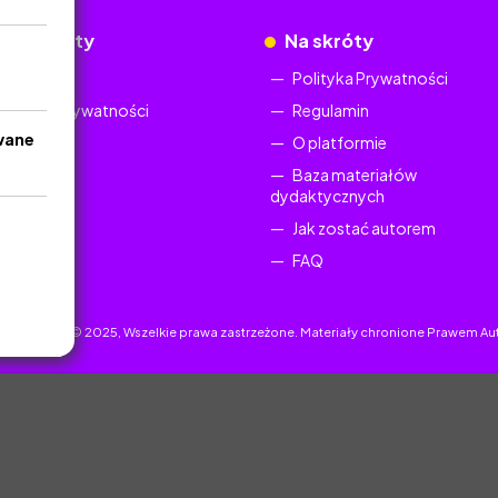
okumenty
Na skróty
Regulamin
Polityka Prywatności
Polityka Prywatności
Regulamin
wane
O platformie
Baza materiałów
dydaktycznych
Jak zostać autorem
FAQ
uczyciel.pl © 2025, Wszelkie prawa zastrzeżone. Materiały chronione Prawem Au