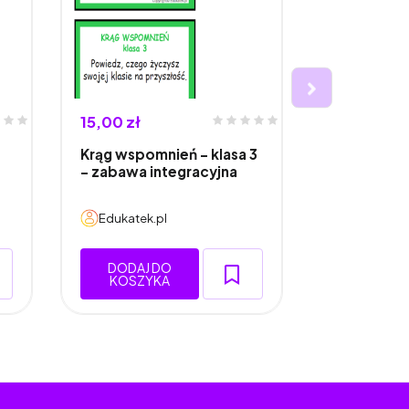
15,00 zł
15,00 zł
Krąg wspomnień – klasa 3
Polonistyc
- zabawa integracyjna
mistrzów - 
Edukatek.pl
Edukatek.
DODAJ DO
DODAJ 
KOSZYKA
KOSZY