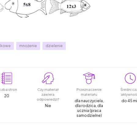
azkowe
mnożenie
dzielenie
czba stron
Czy materiał
Przeznaczenie
Średni cz
zawiera
materiału
aktywnoś
20
odpowiedzi?
dla nauczyciela,
do 45 m
Nie
dla rodzica, dla
ucznia (praca
samodzielne)