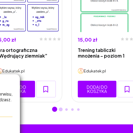
5,00 zł
15,00 zł
ra ortograficzna
Trening tabliczki
Wędrujący ziemniak”
mnożenia - poziom 1
Edukatek.pl
Edukatek.pl
DODAJ DO
DODAJ DO
KOSZYKA
KOSZYKA
erwisu,
adzasz.