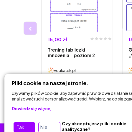
15,00 zł
1
rio -
Trening tabliczki
G
 części
mnożenia – poziom 2
„
Edukatek.pl
Pliki cookie na naszej stronie.
DODAJ DO
KOSZYKA
Używamy plików cookie, aby zapewnić prawidłowe działanie s
analizować ruch i personalizować treści. Wybierz, na co się zg
Dowiedz się więcej
Czy akceptujesz pliki cookie
Tak
Nie
analityczne?