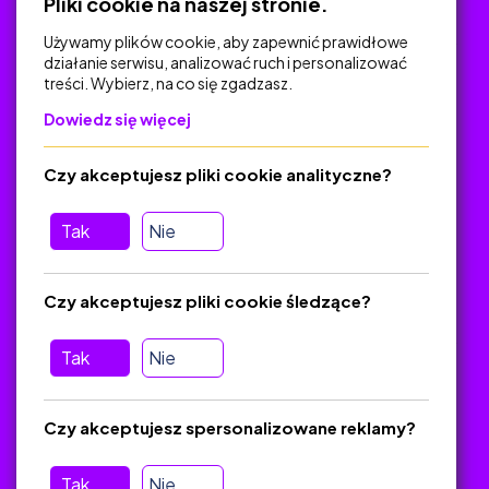
Pliki cookie na naszej stronie.
Używamy plików cookie, aby zapewnić prawidłowe
działanie serwisu, analizować ruch i personalizować
treści. Wybierz, na co się zgadzasz.
Na skróty
Dowiedz się więcej
Polityka Prywatności
Regulamin
Czy akceptujesz pliki cookie analityczne?
O platformie
Baza materiałów dydaktycznych
Tak
Nie
Jak zostać autorem
FAQ
Czy akceptujesz pliki cookie śledzące?
Tak
Nie
Pomoc
Masz pytania? Wyślij e-mail:
admin@zlotynauczyciel.pl
Czy akceptujesz spersonalizowane reklamy?
Zawsze odpowiadamy w ciągu 24 godzin
(Sprawdź, czy
wiadomość nie trafiła do folderu SPAM)
Tak
Nie