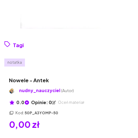
Tagi
notatka
Nowele - Antek
nudny_nauczyciel
(Autor)
0.0
Opinie: 0
Oceń materiał
Kod:
50P_A3YOMP-50
0,00 zł