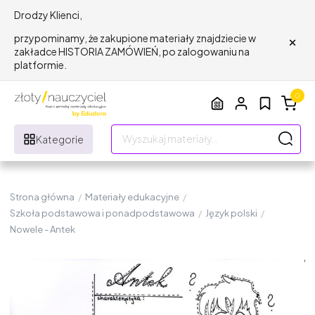
Drodzy Klienci,
×
przypominamy, że zakupione materiały znajdziecie w
zakładce HISTORIA ZAMÓWIEŃ, po zalogowaniu na
platformie.
0
Kategorie
Strona główna
/
Materiały edukacyjne
/
Szkoła podstawowa i ponadpodstawowa
/
Język polski
/
Nowele - Antek