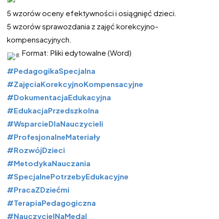
5 wzorów oceny efektywności i osiągnięć dzieci.
5 wzorów sprawozdania z zajęć korekcyjno-
kompensacyjnych.
Format: Pliki edytowalne (Word)
#PedagogikaSpecjalna
#ZajęciaKorekcyjnoKompensacyjne
#DokumentacjaEdukacyjna
#EdukacjaPrzedszkolna
#WsparcieDlaNauczycieli
#ProfesjonalneMateriały
#RozwójDzieci
#MetodykaNauczania
#SpecjalnePotrzebyEdukacyjne
#PracaZDziećmi
#TerapiaPedagogiczna
#NauczycielNaMedal