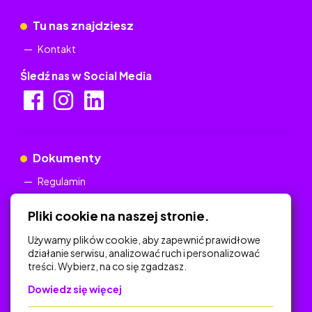
Tu nas znajdziesz
Kontakt
Śledź nas w Social Media
Dokumenty
Regulamin
Polityka Prywatności
Pliki cookie na naszej stronie.
Używamy plików cookie, aby zapewnić prawidłowe
działanie serwisu, analizować ruch i personalizować
treści. Wybierz, na co się zgadzasz.
Na skróty
Dowiedz się więcej
Polityka Prywatności
Regulamin