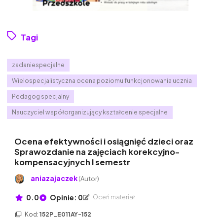
Tagi
zadaniespecjalne
Wielospecjalistyczna ocena poziomu funkcjonowania ucznia
Pedagog specjalny
Nauczyciel współorganizujący kształcenie specjalne
Ocena efektywności i osiągnięć dzieci oraz
Sprawozdanie na zajęciach korekcyjno-
kompensacyjnych I semestr
aniazajaczek
(Autor)
0.0
Opinie: 0
Oceń materiał
Kod:
152P_E011AY-152