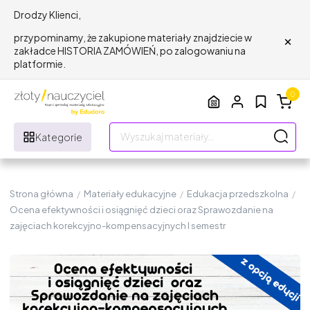
Drodzy Klienci,
×
przypominamy, że zakupione materiały znajdziecie w
zakładce HISTORIA ZAMÓWIEŃ, po zalogowaniu na
platformie.
0
Kategorie
Strona główna
/
Materiały edukacyjne
/
Edukacja przedszkolna
/
Ocena efektywności i osiągnięć dzieci oraz Sprawozdanie na
zajęciach korekcyjno-kompensacyjnych I semestr