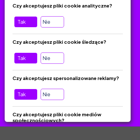
Czy akceptujesz pliki cookie analityczne?
O platformie
Baza materiałów dydaktycznych
Tak
Nie
Jak zostać autorem
FAQ
Czy akceptujesz pliki cookie śledzące?
Tak
Nie
Pomoc
Masz pytania? Wyślij e-mail:
admin@zlotynauczyciel.pl
Czy akceptujesz spersonalizowane reklamy?
Zawsze odpowiadamy w ciągu 24 godzin
(Sprawdź, czy
wiadomość nie trafiła do folderu SPAM)
Tak
Nie
ZlotyNauczyciel.pl © 2025, Wszelkie prawa zastrzeżone.
Czy akceptujesz pliki cookie mediów
Materiały chronione Prawem Autorskim.
społecznościowych?
Tak
Nie