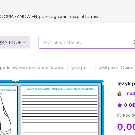
HISTORIA ZAMÓWIEŃ, po zalogowaniu na platformie.
KATEGORIE
a podstawowa i ponadpodstawowa
/
Język polski
/
Język polski. Opis 
Język p
nud
0.0
Kod:
5
0,00