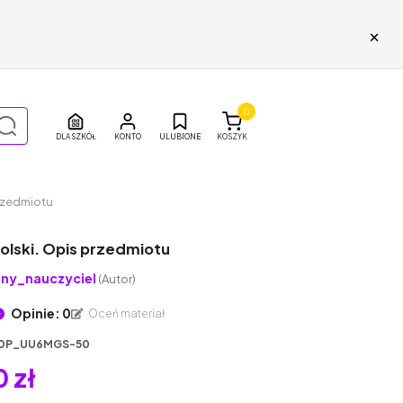
×
0
DLA SZKÓŁ
ULUBIONE
KOSZYK
przedmiotu
olski. Opis przedmiotu
ny_nauczyciel
(Autor)
Opinie: 0
Oceń materiał
0P_UU6MGS-50
 zł