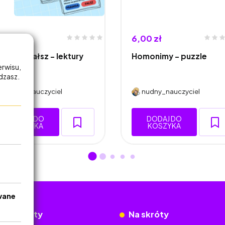
,00 zł
6,00 zł
rawda/ fałsz - lektury
Homonimy - puzzle
-6
erwisu,
adzasz.
nudny_nauczyciel
nudny_nauczyciel
DODAJ DO
DODAJ DO
KOSZYKA
KOSZYKA
wane
okumenty
Na skróty