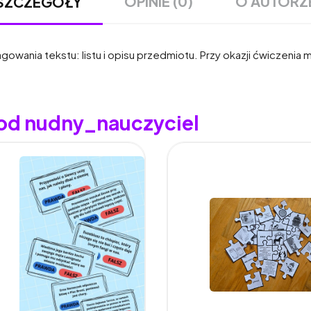
OPINIE (0)
O AUTORZ
SZCZEGÓŁY
wania tekstu: listu i opisu przedmiotu. Przy okazji ćwiczenia
 od nudny_nauczyciel