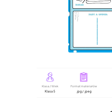
Klasa / Wiek
Format materiałów
Klasa 5
.jpg / .jpeg