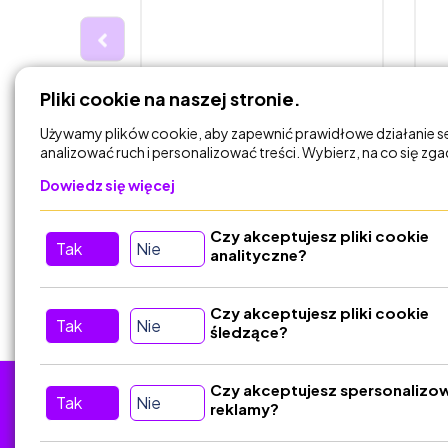
15,00 zł
9
Pliki cookie na naszej stronie.
owe -
Karty pracy i gra "Ja mam,
P
E8
kto ma" do lektury Perc…
4
Używamy plików cookie, aby zapewnić prawidłowe działanie s
analizować ruch i personalizować treści. Wybierz, na co się zg
ciel
nudny_nauczyciel
Dowiedz się więcej
Czy akceptujesz pliki cookie
DODAJ DO
Tak
Nie
KOSZYKA
analityczne?
Czy akceptujesz pliki cookie
Tak
Nie
śledzące?
Czy akceptujesz spersonalizo
Tak
Nie
reklamy?
Tu nas znajdziesz
D