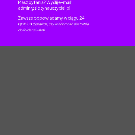
Masz pytania? Wyślij e-mail:
admin@zlotynauczyciel.pl
Zawsze odpowiadamy w ciągu 24
godzin
(Sprawdź, czy wiadomość nie trafiła
do folderu SPAM)
torskim.