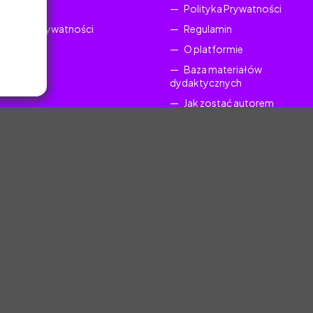
Regulamin
Polityka Prywatności
Polityka Prywatności
Regulamin
O platformie
Baza materiałów
dydaktycznych
Jak zostać autorem
FAQ
uczyciel.pl © 2025, Wszelkie prawa zastrzeżone. Materiały chronione Prawem Au