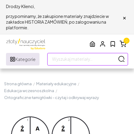
Drodzy Klienci,
×
przypominamy, że zakupione materiały znajdziecie w
zakładce HISTORIA ZAMÓWIEŃ, po zalogowaniu na
platformie.
0
Kategorie
Strona główna
/
Materiały edukacyjne
/
Edukacja wczesnoszkolna
/
Ortograficzne łamigłówki - czytaj i odkrywaj wyrazy