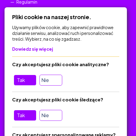
Regulamin
Polityka Prywatności
Pliki cookie na naszej stronie.
Używamy plików cookie, aby zapewnić prawidłowe
działanie serwisu, analizować ruch i personalizować
treści. Wybierz, na co się zgadzasz.
Na skróty
Dowiedz się więcej
Polityka Prywatności
Regulamin
Czy akceptujesz pliki cookie analityczne?
O platformie
Baza materiałów dydaktycznych
Tak
Nie
Jak zostać autorem
FAQ
Czy akceptujesz pliki cookie śledzące?
Tak
Nie
Pomoc
Masz pytania? Wyślij e-mail:
admin@zlotynauczyciel.pl
Czy akceptujesz spersonalizowane reklamy?