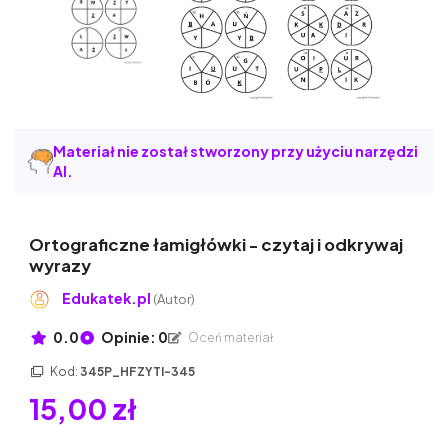
Materiał nie został stworzony przy użyciu narzędzi
AI.
Ortograficzne łamigłówki - czytaj i odkrywaj
wyrazy
Edukatek.pl
(Autor)
0.0
Opinie: 0
Oceń materiał
Kod:
345P_HFZYTI-345
15,00 zł