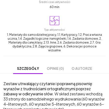
Średni czas aktywności
60 min
Typ aktywności
1. Materiały do samodzielnej pracy, 1.1. Karty pracy, 1.2. Praca własna
ucznia, 1.4. Zagadki logiczne i łamigłówki, 1.6. Zadania domowe, 2.
Materiały dla całej klasy, 2.13. Inne, 2.6. Zadania domowe, 2.7. Gra
dydaktyczna, 2.8. Zajęcia grupowe, 6. Dekoracje i pomoce
wizualne
OPINIE (0)
O AUTORZE
SZCZEGÓŁY
Zestaw utrwalający czytanie i poprawną pisownię
wyrazów z trudnościami ortograficznymi poprzez
zabawę w odkrywanie słów.
W skład zestawu wchodzą
33 strony do samodzielnego wydrukowania (60 wyrazów
4-literowych, 60 wyrazów 5-literowych, 60 wyrazów 6-