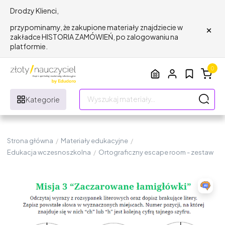
Drodzy Klienci,
×
przypominamy, że zakupione materiały znajdziecie w
zakładce HISTORIA ZAMÓWIEŃ, po zalogowaniu na
platformie.
0
Kategorie
Strona główna
/
Materiały edukacyjne
/
Edukacja wczesnoszkolna
/
Ortograficzny escape room - zestaw