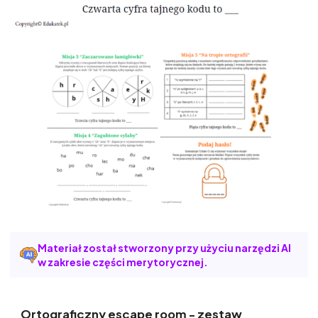
Materiał został stworzony przy użyciu narzędzi AI
w zakresie części merytorycznej.
Ortograficzny escape room - zestaw