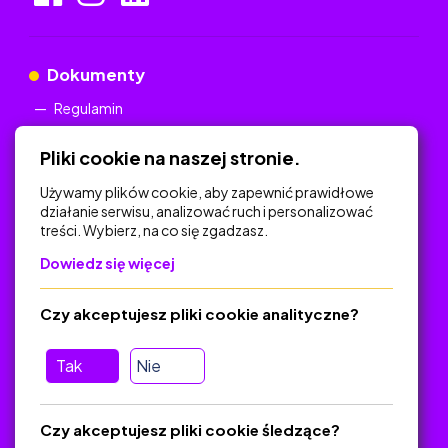
Dokumenty
Regulamin
Polityka Prywatności
Pliki cookie na naszej stronie.
Używamy plików cookie, aby zapewnić prawidłowe
działanie serwisu, analizować ruch i personalizować
treści. Wybierz, na co się zgadzasz.
Na skróty
Dowiedz się więcej
Polityka Prywatności
Regulamin
Czy akceptujesz pliki cookie analityczne?
O platformie
Baza materiałów dydaktycznych
Tak
Nie
Jak zostać autorem
FAQ
Czy akceptujesz pliki cookie śledzące?