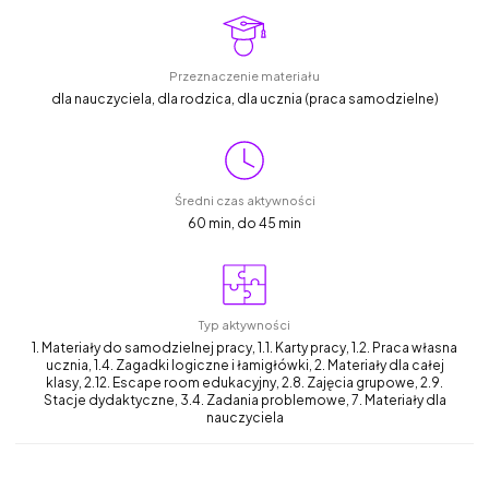
Przeznaczenie materiału
dla nauczyciela, dla rodzica, dla ucznia (praca samodzielne)
Średni czas aktywności
60 min, do 45 min
Typ aktywności
1. Materiały do samodzielnej pracy, 1.1. Karty pracy, 1.2. Praca własna
ucznia, 1.4. Zagadki logiczne i łamigłówki, 2. Materiały dla całej
klasy, 2.12. Escape room edukacyjny, 2.8. Zajęcia grupowe, 2.9.
Stacje dydaktyczne, 3.4. Zadania problemowe, 7. Materiały dla
nauczyciela