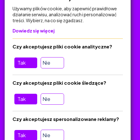
Używamy plików cookie, aby zapewnić prawidłowe
działanie serwisu, analizować ruch i personalizować
treści. Wybierz, na co się zgadzasz.
Na skróty
Dowiedz się więcej
Polityka Prywatności
Regulamin
Czy akceptujesz pliki cookie analityczne?
O platformie
Baza materiałów dydaktycznych
Tak
Nie
Jak zostać autorem
FAQ
Czy akceptujesz pliki cookie śledzące?
Tak
Nie
Pomoc
Masz pytania? Wyślij e-mail:
admin@zlotynauczyciel.pl
Czy akceptujesz spersonalizowane reklamy?
Zawsze odpowiadamy w ciągu 24 godzin
(Sprawdź, czy
wiadomość nie trafiła do folderu SPAM)
Tak
Nie