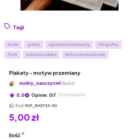
Tagi
ikonki
grafika
egzaminósmoklasisty
infografika
fiszki
edukacja zdalna
lektury obowiązkowe
Plakaty - motyw przemiany
nudny_nauczyciel
(Autor)
0.0
Opinie: 0
Oceń materiał
Kod:
50P_8HXF3X-50
5,00 zł
Ilość