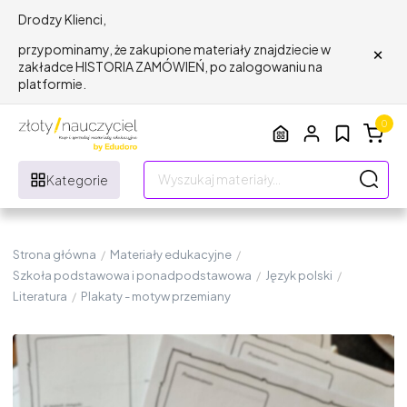
Drodzy Klienci,
×
przypominamy, że zakupione materiały znajdziecie w
zakładce HISTORIA ZAMÓWIEŃ, po zalogowaniu na
platformie.
0
Kategorie
Strona główna
/
Materiały edukacyjne
/
Szkoła podstawowa i ponadpodstawowa
/
Język polski
/
Literatura
/
Plakaty - motyw przemiany