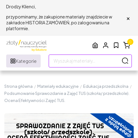
Drodzy Klienci,
×
przypominamy, że zakupione materiały znajdziecie w
zakładce HISTORIA ZAMÓWIEŃ, po zalogowaniu na
platformie.
0
Kategorie
Strona główna
/
Materiały edukacyjne
/
Edukacja przedszkolna
/
Podsumowanie Sprawozdanie a Zajęć TUS (szkoła/ przedszkole).
Ocena Efektywności Zajęć TUS.