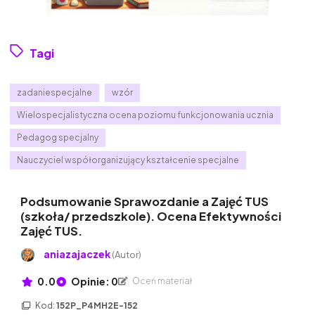
Tagi
zadaniespecjalne
wzór
Wielospecjalistyczna ocena poziomu funkcjonowania ucznia
Pedagog specjalny
Nauczyciel współorganizujący kształcenie specjalne
Podsumowanie Sprawozdanie a Zajęć TUS
(szkoła/ przedszkole). Ocena Efektywności
Zajęć TUS.
aniazajaczek
(Autor)
0.0
Opinie: 0
Oceń materiał
Kod:
152P_P4MH2E-152