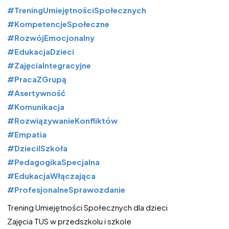
#TreningUmiejętnościSpołecznych
#KompetencjeSpołeczne
#RozwójEmocjonalny
#EdukacjaDzieci
#ZajęciaIntegracyjne
#PracaZGrupą
#Asertywność
#Komunikacja
#RozwiązywanieKonfliktów
#Empatia
#DzieciISzkoła
#PedagogikaSpecjalna
#EdukacjaWłączająca
#ProfesjonalneSprawozdanie
Trening Umiejętności Społecznych dla dzieci
Zajęcia TUS w przedszkolu i szkole