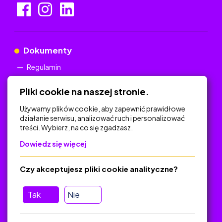
Dokumenty
Regulamin
Polityka Prywatności
Pliki cookie na naszej stronie.
Używamy plików cookie, aby zapewnić prawidłowe
działanie serwisu, analizować ruch i personalizować
treści. Wybierz, na co się zgadzasz.
Na skróty
Dowiedz się więcej
Polityka Prywatności
Regulamin
Czy akceptujesz pliki cookie analityczne?
O platformie
Baza materiałów dydaktycznych
Tak
Nie
Jak zostać autorem
FAQ