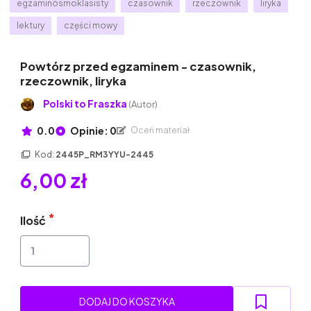
egzaminósmoklasisty
czasownik
rzeczownik
liryka
lektury
części mowy
Powtórz przed egzaminem - czasownik,
rzeczownik, liryka
Polski to Fraszka
(Autor)
0.0
Opinie: 0
Oceń materiał
Kod:
2445P_RM3YYU-2445
6,00 zł
Ilość
DODAJ DO KOSZYKA