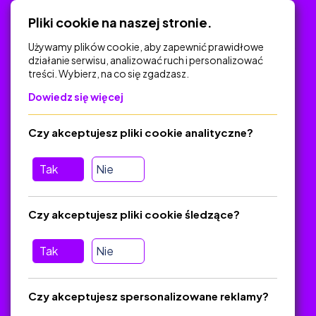
Polityka Prywatności
Pliki cookie na naszej stronie.
Używamy plików cookie, aby zapewnić prawidłowe
działanie serwisu, analizować ruch i personalizować
treści. Wybierz, na co się zgadzasz.
Na skróty
Dowiedz się więcej
Polityka Prywatności
Regulamin
Czy akceptujesz pliki cookie analityczne?
O platformie
Baza materiałów dydaktycznych
Tak
Nie
Jak zostać autorem
FAQ
Czy akceptujesz pliki cookie śledzące?
Tak
Nie
Pomoc
Masz pytania? Wyślij e-mail:
admin@zlotynauczyciel.pl
Czy akceptujesz spersonalizowane reklamy?
Zawsze odpowiadamy w ciągu 24 godzin
(Sprawdź, czy