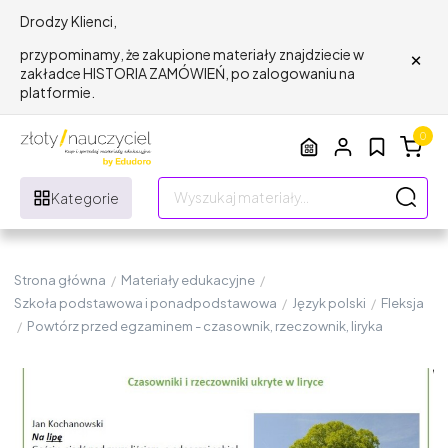
Drodzy Klienci,
×
przypominamy, że zakupione materiały znajdziecie w
zakładce HISTORIA ZAMÓWIEŃ, po zalogowaniu na
platformie.
0
Kategorie
Strona główna
/
Materiały edukacyjne
/
Szkoła podstawowa i ponadpodstawowa
/
Język polski
/
Fleksja
/
Powtórz przed egzaminem - czasownik, rzeczownik, liryka