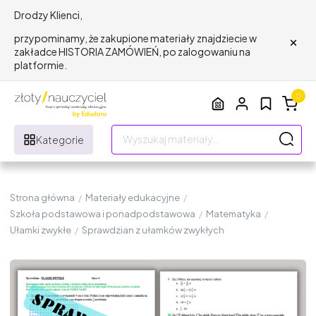
Drodzy Klienci,
×
przypominamy, że zakupione materiały znajdziecie w
zakładce HISTORIA ZAMÓWIEŃ, po zalogowaniu na
platformie.
0
Kategorie
Strona główna
/
Materiały edukacyjne
/
Szkoła podstawowa i ponadpodstawowa
/
Matematyka
/
Ułamki zwykłe
/
Sprawdzian z ułamków zwykłych