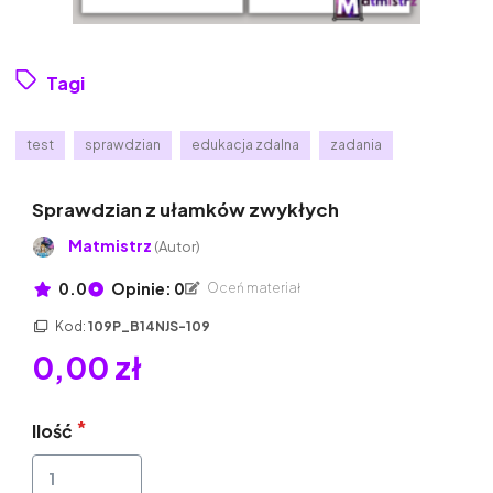
Tagi
test
sprawdzian
edukacja zdalna
zadania
Sprawdzian z ułamków zwykłych
Matmistrz
(Autor)
0.0
Opinie: 0
Oceń materiał
Kod:
109P_B14NJS-109
0,00 zł
Ilość