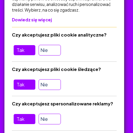
działanie serwisu, analizować ruch i personalizować
treści. Wybierz, na co się zgadzasz.
Na skróty
Dowiedz się więcej
Polityka Prywatności
Regulamin
Czy akceptujesz pliki cookie analityczne?
O platformie
Baza materiałów dydaktycznych
Tak
Nie
Jak zostać autorem
FAQ
Czy akceptujesz pliki cookie śledzące?
Tak
Nie
Pomoc
Masz pytania? Wyślij e-mail:
admin@zlotynauczyciel.pl
Czy akceptujesz spersonalizowane reklamy?
Zawsze odpowiadamy w ciągu 24 godzin
(Sprawdź, czy
wiadomość nie trafiła do folderu SPAM)
Tak
Nie