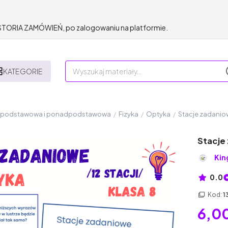
HISTORIA ZAMÓWIEŃ, po zalogowaniu na platformie.
KATEGORIE
a podstawowa i ponadpodstawowa
/
Fizyka
/
Optyka
/
Stacje zadaniow
Stacje 
Kin
0.0
Kod:
1
6,00