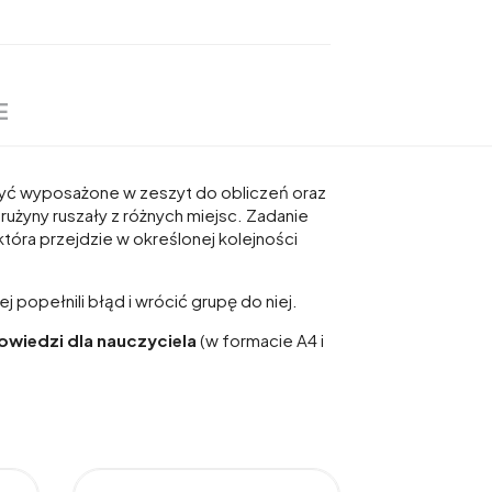
E
 być wyposażone w zeszyt do obliczeń oraz
 drużyny ruszały z różnych miejsc. Zadanie
która przejdzie w określonej kolejności
opełnili błąd i wrócić grupę do niej.
owiedzi dla nauczyciela
(w formacie A4 i