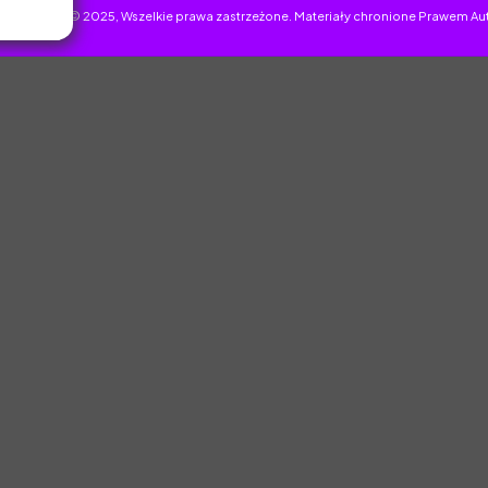
uczyciel.pl © 2025, Wszelkie prawa zastrzeżone. Materiały chronione Prawem Au