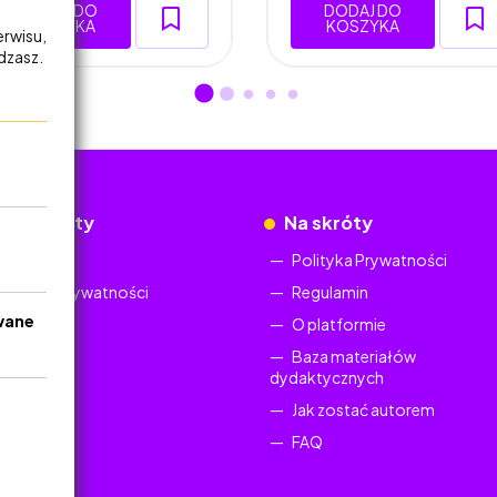
DODAJ DO
DODAJ DO
KOSZYKA
KOSZYKA
erwisu,
adzasz.
okumenty
Na skróty
Regulamin
Polityka Prywatności
Polityka Prywatności
Regulamin
wane
O platformie
Baza materiałów
dydaktycznych
Jak zostać autorem
FAQ