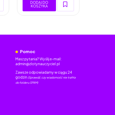
DODAJ DO
DODAJ 
KOSZYKA
KOSZY
Pomoc
Masz pytania? Wyślij e-mail:
admin@zlotynauczyciel.pl
Zawsze odpowiadamy w ciągu 24
godzin
(Sprawdź, czy wiadomość nie trafiła
do folderu SPAM)