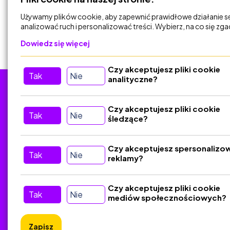
DODAJ DO
KOSZYKA
Używamy plików cookie, aby zapewnić prawidłowe działanie s
analizować ruch i personalizować treści. Wybierz, na co się zg
Dowiedz się więcej
Czy akceptujesz pliki cookie
Tak
Nie
analityczne?
Tu nas znajdziesz
D
Czy akceptujesz pliki cookie
Tak
Nie
śledzące?
Kontakt
Śledź nas w Social Media
Czy akceptujesz spersonalizo
Tak
Nie
reklamy?
Czy akceptujesz pliki cookie
Tak
Nie
mediów społecznościowych?
Zapisz