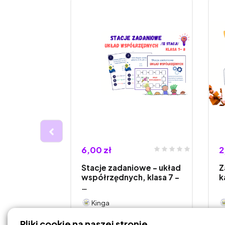
6,00 zł
2
rzęta. Gra
Stacje zadaniowe - układ
Z
ostką.
współrzędnych, klasa 7 -
k
…
Kinga
Pliki cookie na naszej stronie.