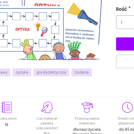
Ilość
bawa
optyka
gra dydaktyczna
zadanie
czba stron
Czy materiał
Przeznaczenie
Średni cz
zawiera
materiału
aktywnoś
16
odpowiedzi?
dla nauczyciela,
do 45 m