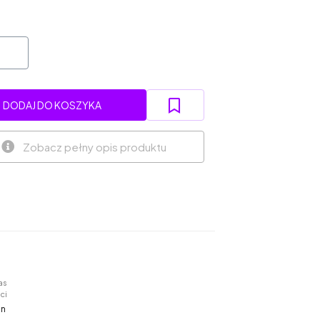
DODAJ DO KOSZYKA
Zobacz pełny opis produktu
as
ci
in