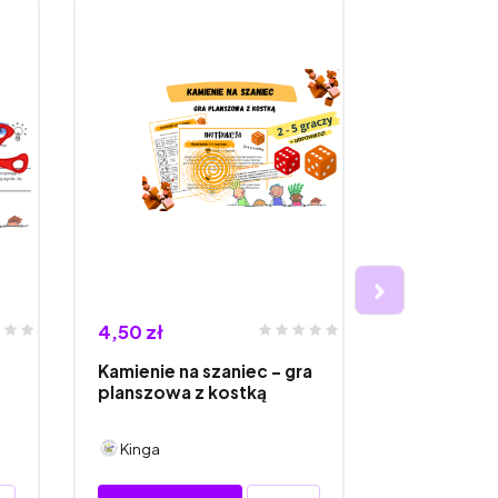
4,50 zł
4,50 zł
Kamienie na szaniec - gra
Opowieść wi
planszowa z kostką
planszowa 
Kinga
Kinga