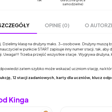
Tak
dla ucznia (praca
samodzielne)
OPINIE (0)
O AUTORZ
SZCZEGÓŁY
ej. Dzielimy klasę na drużyny maks. 3-osobowe. Drużyny muszą
j nauczyciel w punkcie START zapisuje inny numer stacji, tak, aby
ji. Uwaga!!! Trzeba przejść wszystkie stacje. Wygrywa drużyna, 
wiedzi zatem szybko może wskazać uczniom stację, na której p
rukcję,
12 stacji zadaniowych, karty dla uczniów, klucz odp
od Kinga