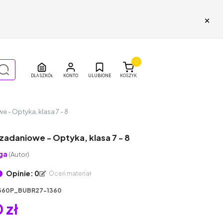
×
0
DLA SZKÓŁ
ULUBIONE
KOSZYK
e - Optyka, klasa 7 - 8
zadaniowe - Optyka, klasa 7 - 8
ga
(Autor)
Opinie: 0
Oceń materiał
360P_BUBR27-1360
 zł