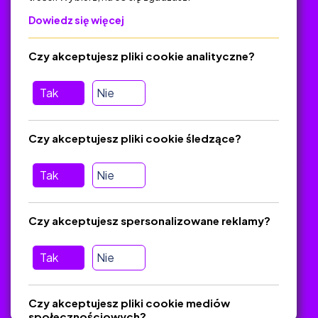
Dowiedz się więcej
Polityka Prywatności
Regulamin
Czy akceptujesz pliki cookie analityczne?
O platformie
Baza materiałów dydaktycznych
Tak
Nie
Jak zostać autorem
FAQ
Czy akceptujesz pliki cookie śledzące?
Tak
Nie
Pomoc
Masz pytania? Wyślij e-mail:
admin@zlotynauczyciel.pl
Czy akceptujesz spersonalizowane reklamy?
Zawsze odpowiadamy w ciągu 24 godzin
(Sprawdź, czy
wiadomość nie trafiła do folderu SPAM)
Tak
Nie
ZlotyNauczyciel.pl © 2025, Wszelkie prawa zastrzeżone.
Czy akceptujesz pliki cookie mediów
Materiały chronione Prawem Autorskim.
społecznościowych?