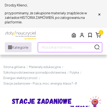
Drodzy Klienci,
×
przypominamy, że zakupione materiały znajdziecie w
zakładce HISTORIA ZAMÓWIEŃ, po zalogowaniu na
platformie.
0
Kategorie
Strona główna
/
Materiały edukacyjne
/
Szkoła podstawowa i ponadpodstawowa
/
Fizyka
/
Energia i elektryczność
/
Stacje zadaniowe – Praca, moc, energia, klasa 7-8