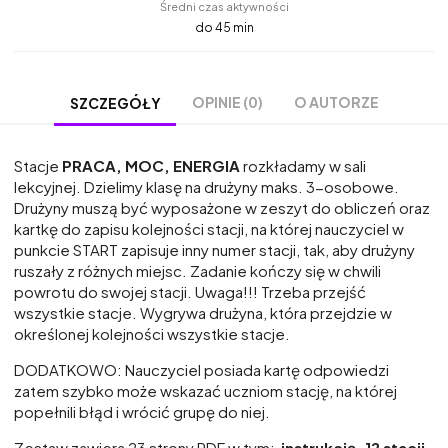
Średni czas aktywności
do 45 min
OPINIE (0)
O AUTORZE
SZCZEGÓŁY
Stacje
PRACA, MOC, ENERGIA
rozkładamy w sali
lekcyjnej. Dzielimy klasę na drużyny maks. 3-osobowe.
Drużyny muszą być wyposażone w zeszyt do obliczeń oraz
kartkę do zapisu kolejności stacji, na której nauczyciel w
punkcie START zapisuje inny numer stacji, tak, aby drużyny
ruszały z różnych miejsc. Zadanie kończy się w chwili
powrotu do swojej stacji. Uwaga!!! Trzeba przejść
wszystkie stacje. Wygrywa drużyna, która przejdzie w
określonej kolejności wszystkie stacje.
DODATKOWO: Nauczyciel posiada kartę odpowiedzi
zatem szybko może wskazać uczniom stację, na której
popełnili błąd i wrócić grupę do niej.
Zestaw zawiera 23 strony PDF w tym:
instrukcję,
12 stacji