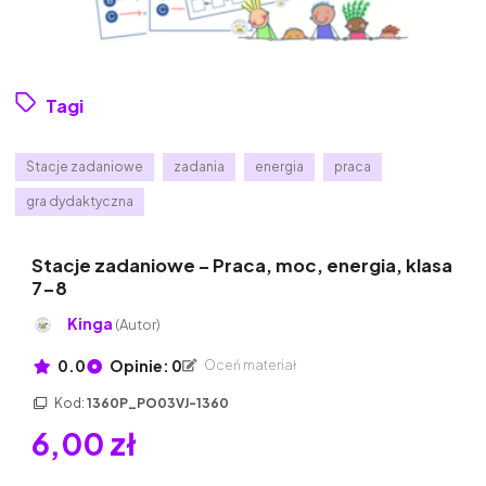
Tagi
Stacje zadaniowe
zadania
energia
praca
gra dydaktyczna
Stacje zadaniowe – Praca, moc, energia, klasa
7-8
Kinga
(Autor)
0.0
Opinie: 0
Oceń materiał
Kod:
1360P_PO03VJ-1360
6,00 zł