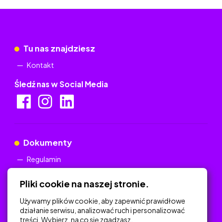
Tu nas znajdziesz
Kontakt
Śledź nas w Social Media
Dokumenty
Regulamin
Polityka Prywatności
Pliki cookie na naszej stronie.
Używamy plików cookie, aby zapewnić prawidłowe
działanie serwisu, analizować ruch i personalizować
treści. Wybierz, na co się zgadzasz.
Na skróty