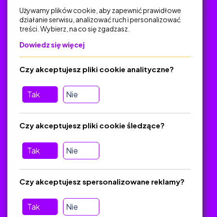
Używamy plików cookie, aby zapewnić prawidłowe
działanie serwisu, analizować ruch i personalizować
treści. Wybierz, na co się zgadzasz.
Na skróty
Dowiedz się więcej
Polityka Prywatności
Regulamin
Czy akceptujesz pliki cookie analityczne?
O platformie
Baza materiałów dydaktycznych
Tak
Nie
Jak zostać autorem
FAQ
Czy akceptujesz pliki cookie śledzące?
Tak
Nie
Pomoc
Masz pytania? Wyślij e-mail:
admin@zlotynauczyciel.pl
Czy akceptujesz spersonalizowane reklamy?
Zawsze odpowiadamy w ciągu 24 godzin
(Sprawdź, czy
wiadomość nie trafiła do folderu SPAM)
Tak
Nie