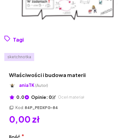
Tagi
sketchnotka
Właściwości i budowa materii
aniaTK
(Autor)
0.0
Opinie: 0
Oceń materiał
Kod:
84P_PEDXFG-84
0,00 zł
Ilość