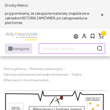
Drodzy Klienci,
×
przypominamy, że zakupione materiały znajdziecie w
zakładce HISTORIA ZAMÓWIEŃ, po zalogowaniu na
platformie.
0
Kategorie
Strona główna
/
Materiały edukacyjne
/
Szkoła podstawowa i ponadpodstawowa
/
Fizyka
/
Właściwości i budowa materii