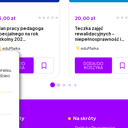
5,00 zł
20,00 zł
lan pracy pedagoga
Teczka zajęć
pecjalnego na rok
rewalidacyjnych -
zkolny 202…
niepełnosprawność i…
eduMarka
eduMarka
DODAJ DO
DODAJ DO
KOSZYKA
KOSZYKA
erwisu,
adzasz.
okumenty
Na skróty
Regulamin
Polityka Prywatności