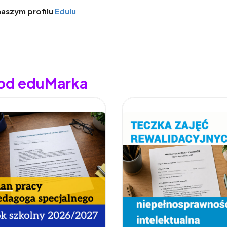
naszym profilu
Edulu
 od eduMarka