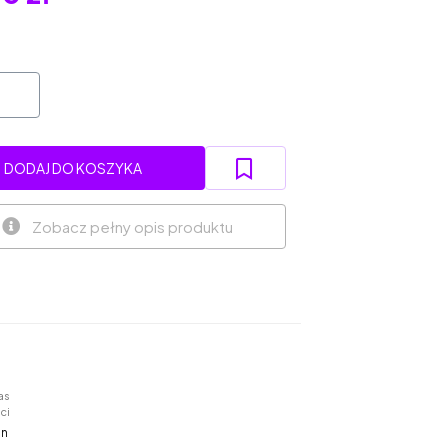
DODAJ DO KOSZYKA
Zobacz pełny opis produktu
as
ci
in