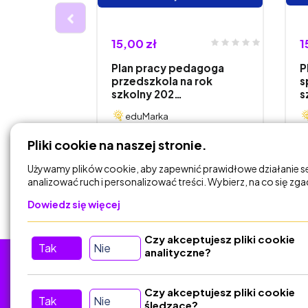
15,00 zł
1
wieki" -
Plan pracy pedagoga
P
czystości z
przedszkola na rok
s
szkolny 202…
s
eduMarka
Pliki cookie na naszej stronie.
DODAJ DO
KOSZYKA
Używamy plików cookie, aby zapewnić prawidłowe działanie s
analizować ruch i personalizować treści. Wybierz, na co się zg
Dowiedz się więcej
Czy akceptujesz pliki cookie
Tak
Nie
analityczne?
Tu nas znajdziesz
D
Czy akceptujesz pliki cookie
Tak
Nie
śledzące?
Kontakt