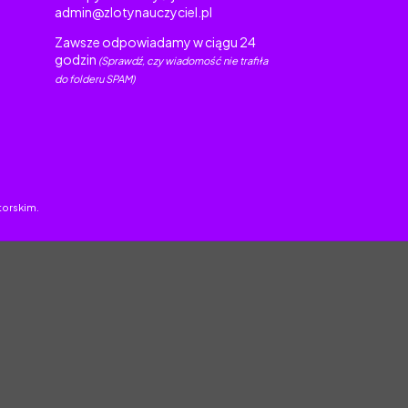
admin@zlotynauczyciel.pl
Zawsze odpowiadamy w ciągu 24
godzin
(Sprawdź, czy wiadomość nie trafiła
do folderu SPAM)
torskim.