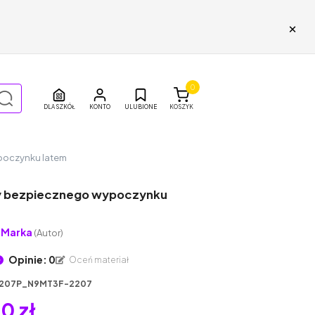
×
0
DLA SZKÓŁ
ULUBIONE
KOSZYK
poczynku latem
 bezpiecznego wypoczynku
uMarka
(Autor)
Opinie: 0
Oceń materiał
207P_N9MT3F-2207
0 zł