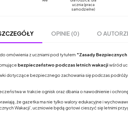
Nie
dla rodzica, dla
ucznia (praca
samodzielne)
OPINIE (0)
O AUTORZ
SZCZEGÓŁY
 do omówienia z uczniami pod tytułem
"Zasady Bezpiecznych 
promujące
bezpieczeństwo podczas letnich wakacji
wśród uc
ówki dotyczące bezpiecznego zachowania się podczas podróży, 
czeństwa w trakcie ognisk oraz dbania o nawodnienie i ochron
prawiają, że gazetka ma nie tylko walory edukacyjne i wychowawcz
cznych Wakacji', uczniowie będą gotowi cieszyć się letnimi pr