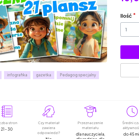
Ilość
infografika
gazetka
Pedagog specjalny
czba stron
Czy materiał
Przeznaczenie
Średni cz
zawiera
materiału
aktywnoś
21 - 30
odpowiedzi?
dla nauczyciela,
do 45 m