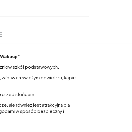
E
Wakacji"
.
zniów szkół podstawowych.
zabaw na świeżym powietrzu, kąpieli
ę przed słońcem.
e, ale również jest atrakcyjna dla
zygodami w sposób bezpieczny i