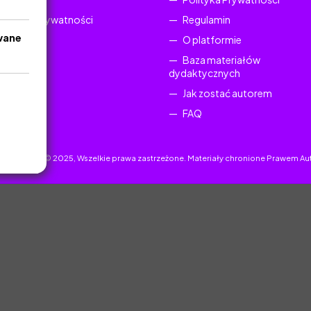
Polityka Prywatności
Regulamin
wane
O platformie
Baza materiałów
dydaktycznych
Jak zostać autorem
FAQ
uczyciel.pl © 2025, Wszelkie prawa zastrzeżone. Materiały chronione Prawem Au