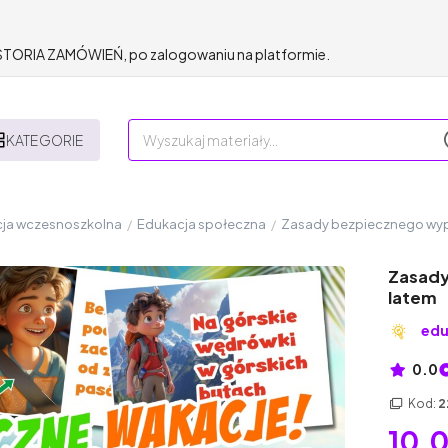
HISTORIA ZAMÓWIEŃ, po zalogowaniu na platformie.
KATEGORIE
ja wczesnoszkolna
/
Edukacja społeczna
/
Zasady bezpiecznego wy
Zasady
latem
ed
0.0
Kod:
2
10,0