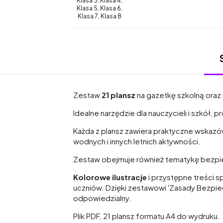
Klasa 3, Klasa 4,
Klasa 5, Klasa 6,
Klasa 7, Klasa 8
Zestaw
21 plansz
na gazetkę szkolną oraz
Idealne narzędzie dla nauczycieli i szkół, 
Każda z plansz zawiera praktyczne wskaz
wodnych i innych letnich aktywności.
Zestaw obejmuje również tematykę bezpie
Kolorowe ilustracje
i przystępne treści s
uczniów. Dzięki zestawowi 'Zasady Bezpie
odpowiedzialny.
Plik PDF, 21 plansz formatu A4 do wydruku.