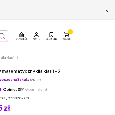
×
0
DLA SZKÓŁ
ULUBIONE
KOSZYK
la klas 1-3
 matematyczny dla klas 1-3
oczesnaSzkola
(Autor)
Opinie: 0
Oceń materiał
59P_MZDD7G-259
5 zł