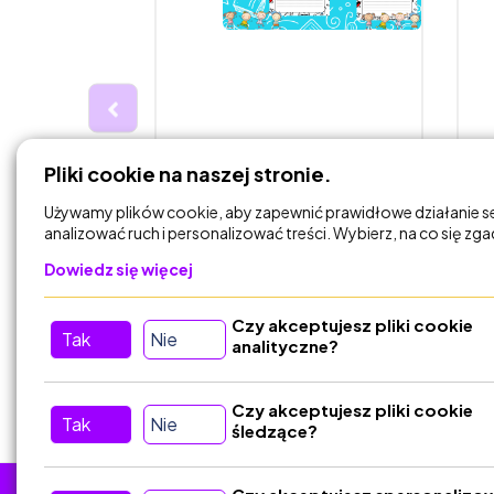
15,00 zł
1
Pliki cookie na naszej stronie.
 Minecraft
Karty pracy „Emocje”
Z
karty pracy
w
Używamy plików cookie, aby zapewnić prawidłowe działanie s
analizować ruch i personalizować treści. Wybierz, na co się zg
zkola
NowoczesnaSzkola
Dowiedz się więcej
Czy akceptujesz pliki cookie
DODAJ DO
Tak
Nie
KOSZYKA
analityczne?
Czy akceptujesz pliki cookie
Tak
Nie
śledzące?