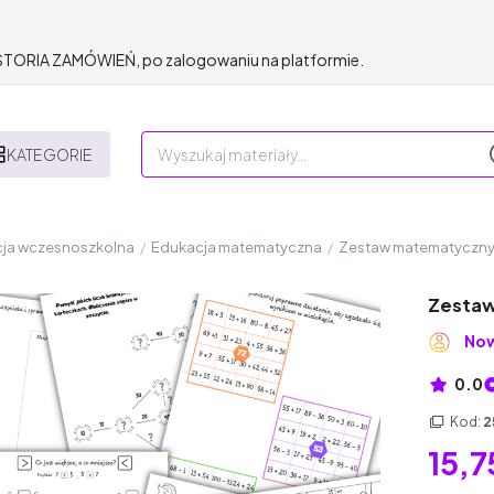
HISTORIA ZAMÓWIEŃ, po zalogowaniu na platformie.
KATEGORIE
ja wczesnoszkolna
/
Edukacja matematyczna
/
Zestaw matematyczny d
Zestaw
Now
0.0
Kod:
2
15,7