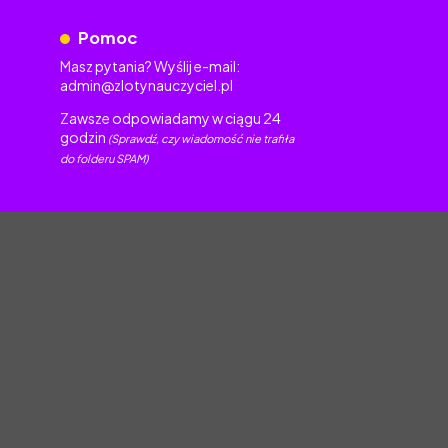
Pomoc
Masz pytania? Wyślij e-mail:
admin@zlotynauczyciel.pl
Zawsze odpowiadamy w ciągu 24
godzin
(Sprawdź, czy wiadomość nie trafiła
do folderu SPAM)
torskim.