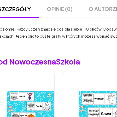
OPINIE (0)
O AUTORZ
SZCZEGÓŁY
omie. Każdy uczeń znajdzie cos dla siebie. 10 plików. Dodawa
kcjach. Jeden plik to puste grafy w których możesz wpisać sw
y od NowoczesnaSzkola