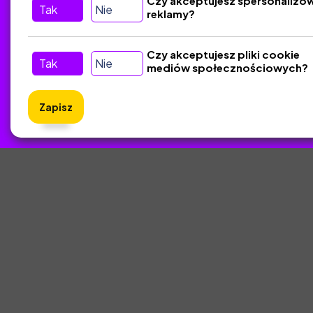
Czy akceptujesz spersonalizo
Tak
Nie
reklamy?
Tu nas znajdziesz
D
Kontakt
Czy akceptujesz pliki cookie
Tak
Nie
mediów społecznościowych?
Śledź nas w Social Media
Zapisz
ZlotyNa