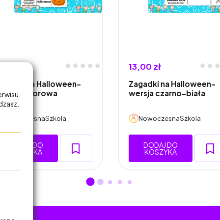
3,00 zł
13,00 zł
agadki na Halloween-
Zagadki na Halloween-
ersja kolorowa
wersja czarno-biała
erwisu,
adzasz.
NowoczesnaSzkola
NowoczesnaSzkola
DODAJ DO
DODAJ DO
KOSZYKA
KOSZYKA