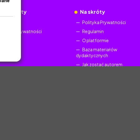
wane
okumenty
Na skróty
Regulamin
Polityka Prywatności
Polityka Prywatności
Regulamin
O platformie
Baza materiałów
dydaktycznych
Jak zostać autorem
FAQ
uczyciel.pl © 2025, Wszelkie prawa zastrzeżone. Materiały chronione Prawem Au