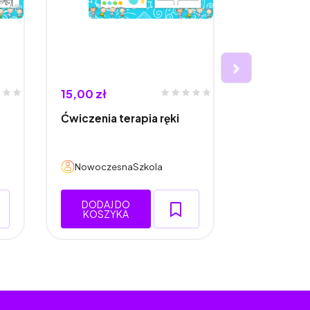
15,00 zł
15,00 zł
Ćwiczenia terapia ręki
Puzzle- alf
NowoczesnaSzkola
Nowoczes
DODAJ DO
DODAJ 
KOSZYKA
KOSZY