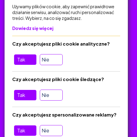
Używamy plików cookie, aby zapewnić prawidłowe
działanie serwisu, analizować ruch i personalizować
treści. Wybierz, na co się zgadzasz.
Na skróty
Dowiedz się więcej
Polityka Prywatności
Regulamin
Czy akceptujesz pliki cookie analityczne?
O platformie
Baza materiałów dydaktycznych
Tak
Nie
Jak zostać autorem
FAQ
Czy akceptujesz pliki cookie śledzące?
Tak
Nie
Pomoc
Masz pytania? Wyślij e-mail:
admin@zlotynauczyciel.pl
Czy akceptujesz spersonalizowane reklamy?
Zawsze odpowiadamy w ciągu 24 godzin
(Sprawdź, czy
wiadomość nie trafiła do folderu SPAM)
Tak
Nie