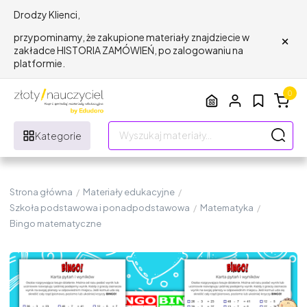
Drodzy Klienci,
×
przypominamy, że zakupione materiały znajdziecie w
zakładce HISTORIA ZAMÓWIEŃ, po zalogowaniu na
platformie.
0
Kategorie
Strona główna
/
Materiały edukacyjne
/
Szkoła podstawowa i ponadpodstawowa
/
Matematyka
/
Bingo matematyczne