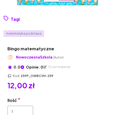
Tagi
matematyka podstawa
Bingo matematyczne
NowoczesnaSzkola
(Autor)
0.0
Opinie: 0
Oceń materiał
Kod:
259P_OWBCVH-259
12,00 zł
Ilość