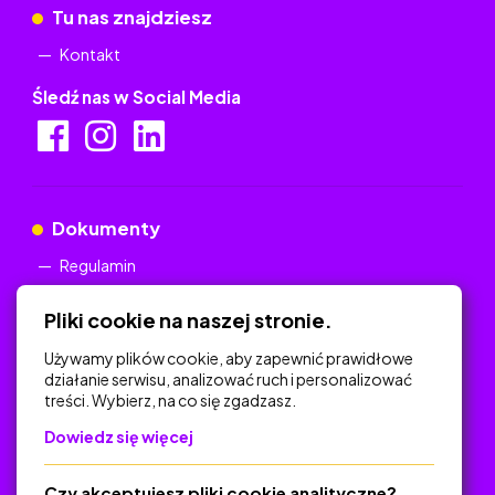
Tu nas znajdziesz
Kontakt
Śledź nas w Social Media
Dokumenty
Regulamin
Polityka Prywatności
Pliki cookie na naszej stronie.
Używamy plików cookie, aby zapewnić prawidłowe
działanie serwisu, analizować ruch i personalizować
treści. Wybierz, na co się zgadzasz.
Na skróty
Dowiedz się więcej
Polityka Prywatności
Regulamin
Czy akceptujesz pliki cookie analityczne?