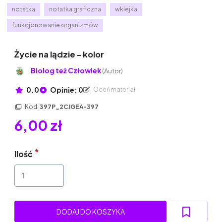
notatka
notatka graficzna
wklejka
funkcjonowanie organizmów
Życie na lądzie - kolor
Biolog też Człowiek
(Autor)
0.0
Opinie: 0
Oceń materiał
Kod:
397P_2CJGEA-397
6,00 zł
Ilość
DODAJ DO KOSZYKA