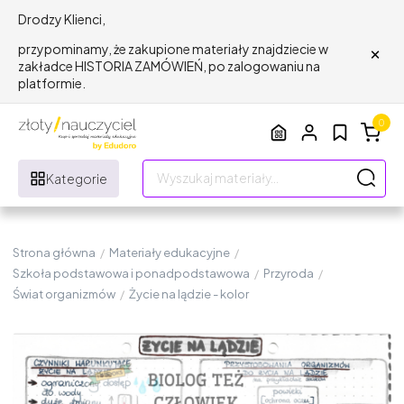
Drodzy Klienci,
×
przypominamy, że zakupione materiały znajdziecie w
zakładce HISTORIA ZAMÓWIEŃ, po zalogowaniu na
platformie.
0
Kategorie
Strona główna
/
Materiały edukacyjne
/
Szkoła podstawowa i ponadpodstawowa
/
Przyroda
/
Świat organizmów
/
Życie na lądzie - kolor