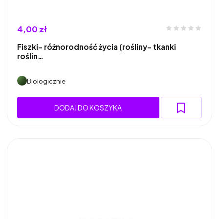
4,00 zł
Fiszki- różnorodność życia (rośliny- tkanki
roślin…
Biologicznie
DODAJ DO KOSZYKA