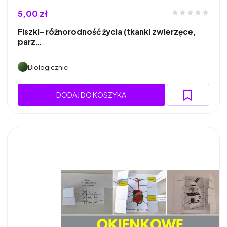
5,00 zł
Fiszki- różnorodność życia (tkanki zwierzęce,
parz…
Biologicznie
DODAJ DO KOSZYKA