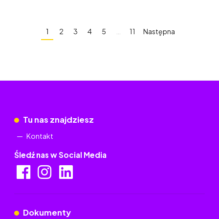
1
2
3
4
5
…
11
Następna
Tu nas znajdziesz
Kontakt
Śledź nas w Social Media
Dokumenty