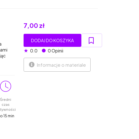
7,00 zł
DODAJ DO KOSZYKA
a
kami
★
0.0
0 Opinii
jąc
Informacje o materiale
Średni
czas
ktywności
o 15 min