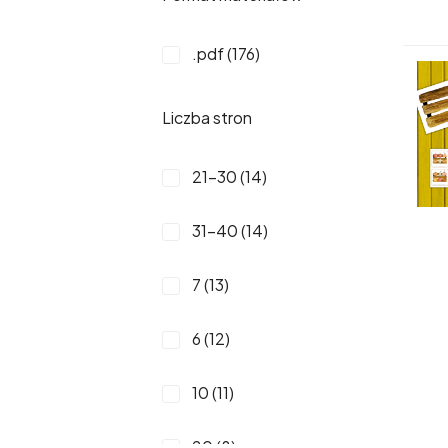
2-3 Lata (18)
.pdf (176)
Klasa 4 (6)
Liczba stron
Klasa 5 (2)
21-30 (14)
31-40 (14)
7 (13)
6 (12)
10 (11)
20 (8)