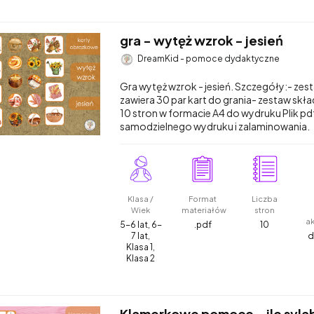
gra - wytęż wzrok - jesień
DreamKid - pomoce dydaktyczne
Gra wytęż wzrok - jesień. Szczegóły:- zes
zawiera 30 par kart do grania- zestaw skład
10 stron w formacie A4 do wydruku Plik pd
samodzielnego wydruku i zalaminowania.
Klasa /
Format
Liczba
Wiek
materiałów
stron
a
5-6 lat, 6-
.pdf
10
7 lat,
d
Klasa 1,
Klasa 2
Klamerkowe pomoce - ile syla