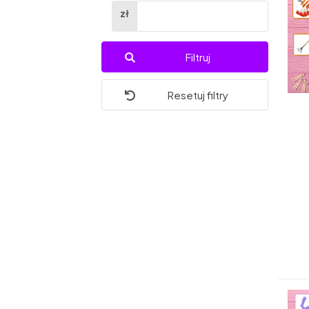
zł
Filtruj
Resetuj filtry