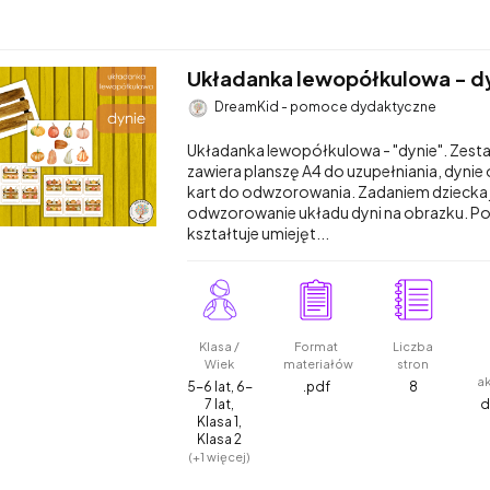
Układanka lewopółkulowa - d
DreamKid - pomoce dydaktyczne
Układanka lewopółkulowa - "dynie". Zest
zawiera planszę A4 do uzupełniania, dynie
kart do odwzorowania. Zadaniem dziecka 
odwzorowanie układu dyni na obrazku. P
kształtuje umiejęt...
Klasa /
Format
Liczba
Wiek
materiałów
stron
a
5-6 lat, 6-
.pdf
8
7 lat,
d
Klasa 1,
Klasa 2
(+1 więcej)