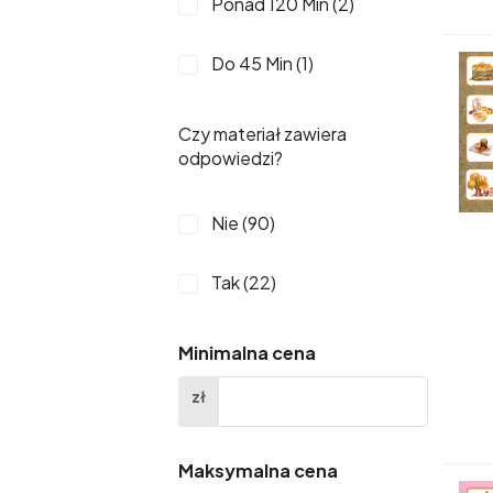
Ponad 120 Min (2)
9 (2)
Do 45 Min (1)
16 (1)
Czy materiał zawiera
odpowiedzi?
18 (1)
19 (1)
Nie (90)
2 (1)
Tak (22)
3 (1)
Minimalna cena
41-50 (1)
zł
51-60 (1)
Maksymalna cena