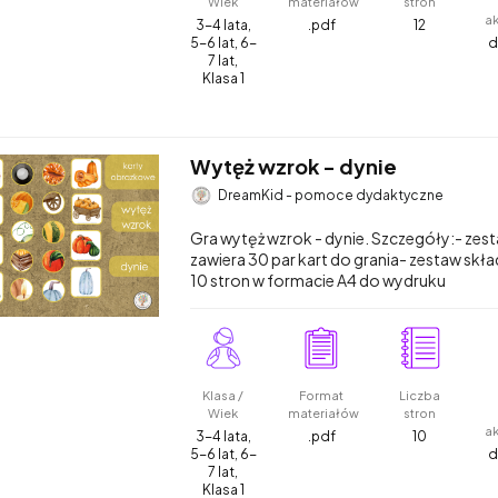
Wiek
materiałów
stron
a
3-4 lata,
.pdf
12
5-6 lat, 6-
d
7 lat,
Klasa 1
Wytęż wzrok - dynie
DreamKid - pomoce dydaktyczne
Gra wytęż wzrok - dynie. Szczegóły:- zes
zawiera 30 par kart do grania- zestaw skład
10 stron w formacie A4 do wydruku
Klasa /
Format
Liczba
Wiek
materiałów
stron
a
3-4 lata,
.pdf
10
5-6 lat, 6-
d
7 lat,
Klasa 1