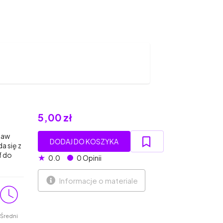
5,00 zł
taw
DODAJ DO KOSZYKA
a się z
f do
★
0.0
0 Opinii
Informacje o materiale
Średni