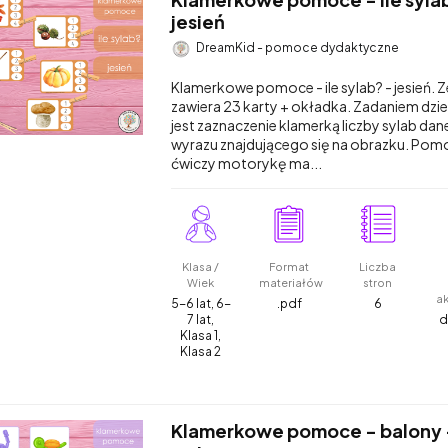
jesień
DreamKid - pomoce dydaktyczne
Klamerkowe pomoce - ile sylab? - jesień. 
zawiera 23 karty + okładka. Zadaniem dzi
jest zaznaczenie klamerką liczby sylab dan
wyrazu znajdującego się na obrazku. Pom
ćwiczy motorykę ma...
Klasa /
Format
Liczba
Wiek
materiałów
stron
a
5-6 lat, 6-
.pdf
6
7 lat,
d
Klasa 1,
Klasa 2
Klamerkowe pomoce - balony 