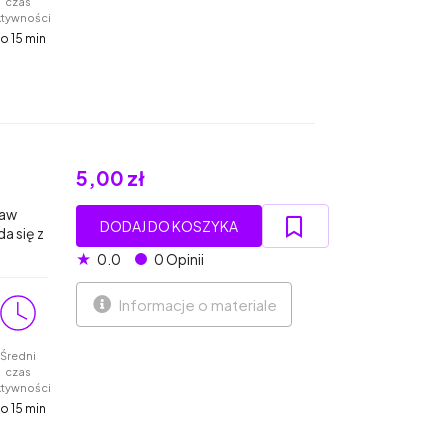
czas
ktywności
o 15 min
5,00 zł
taw
DODAJ DO KOSZYKA
a się z
★
0.0
0 Opinii
Informacje o materiale
Średni
czas
ktywności
o 15 min