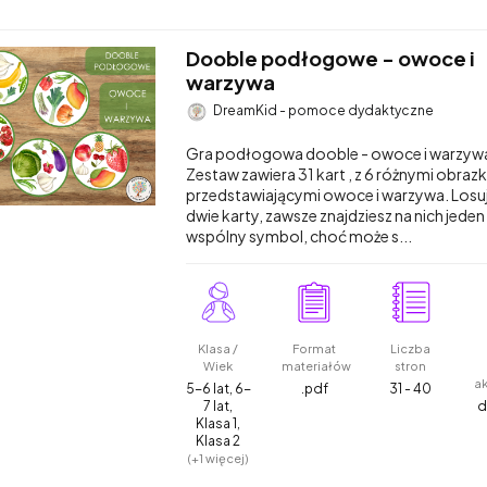
Dooble podłogowe - owoce i
warzywa
DreamKid - pomoce dydaktyczne
Gra podłogowa dooble - owoce i warzyw
Zestaw zawiera 31 kart , z 6 różnymi obraz
przedstawiającymi owoce i warzywa. Losu
dwie karty, zawsze znajdziesz na nich jeden
wspólny symbol, choć może s...
Klasa /
Format
Liczba
Wiek
materiałów
stron
a
5-6 lat, 6-
.pdf
31 - 40
7 lat,
d
Klasa 1,
Klasa 2
(+1 więcej)