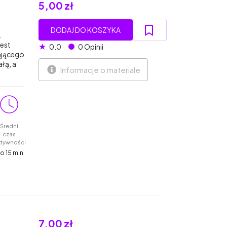
5,00 zł
DODAJ DO KOSZYKA
.
jest
★
0.0
0 Opinii
ającego
łą, a
Informacje o materiale
Średni
czas
ktywności
o 15 min
7,00 zł