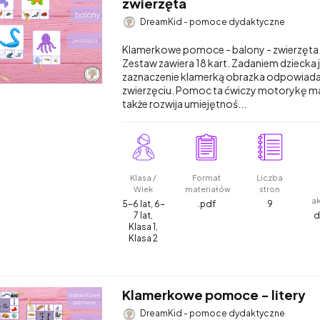
zwierzęta
DreamKid - pomoce dydaktyczne
Klamerkowe pomoce - balony - zwierzęta
Zestaw zawiera 18 kart. Zadaniem dziecka 
zaznaczenie klamerką obrazka odpowiad
zwierzęciu. Pomoc ta ćwiczy motorykę ma
także rozwija umiejętnoś...
Klasa /
Format
Liczba
Wiek
materiałów
stron
a
5-6 lat, 6-
.pdf
9
7 lat,
d
Klasa 1,
Klasa 2
Klamerkowe pomoce - litery
DreamKid - pomoce dydaktyczne