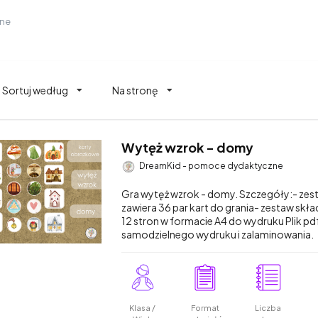
zne
Sortuj według
Na stronę
Wytęż wzrok - domy
DreamKid - pomoce dydaktyczne
Gra wytęż wzrok - domy. Szczegóły:- zes
zawiera 36 par kart do grania- zestaw skład
12 stron w formacie A4 do wydruku Plik pd
samodzielnego wydruku i zalaminowania.
Klasa /
Format
Liczba