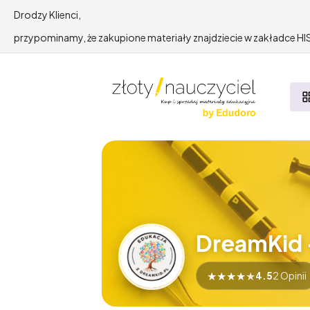
Drodzy Klienci,
przypominamy, że zakupione materiały znajdziecie w zakładce 
DreamKid 
★
★
★
★
★
4.5
2 Opinii