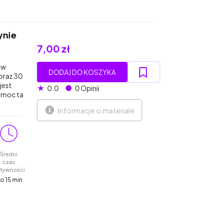
ynie
7,00 zł
aw
DODAJ DO KOSZYKA
 oraz 30
jest
★
0.0
0 Opinii
omoc ta
Informacje o materiale
Średni
czas
ktywności
o 15 min