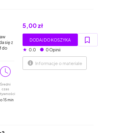
5,00 zł
taw
DODAJ DO KOSZYKA
a się z
f do
★
0.0
0 Opinii
Informacje o materiale
Średni
czas
ktywności
o 15 min
b? -