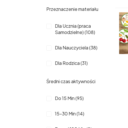
Przeznaczenie materiału
12 (6)
Dla Ucznia (praca
5 (6)
Samodzielne) (108)
15 (5)
Dla Nauczyciela (38)
14 (4)
Dla Rodzica (31)
13 (3)
Średni czas aktywności
8 (3)
Do 15 Min (95)
101 Lub Więcej (2)
15-30 Min (14)
11 (2)