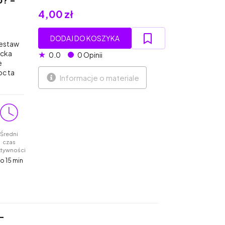
4,00 zł
DODAJ DO KOSZYKA
Zestaw
ecka
★
0.0
0 Opinii
e
oc ta
Informacje o materiale
Średni
czas
ktywności
o 15 min
-