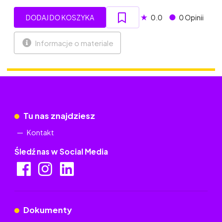
★
DODAJ DO KOSZYKA
0.0
0 Opinii
Informacje o materiale
Tu nas znajdziesz
Kontakt
Śledź nas w Social Media
Dokumenty