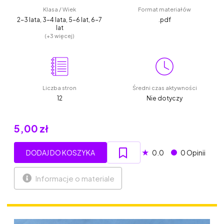
Klasa / Wiek
Format materiałów
2-3 lata, 3-4 lata, 5-6 lat, 6-7
.pdf
lat
(+3 więcej)
Liczba stron
Średni czas aktywności
12
Nie dotyczy
5,00 zł
★
DODAJ DO KOSZYKA
0.0
0 Opinii
Informacje o materiale