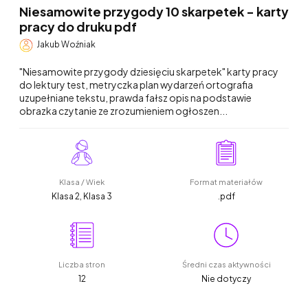
Niesamowite przygody 10 skarpetek - karty
pracy do druku pdf
Jakub Woźniak
"Niesamowite przygody dziesięciu skarpetek" karty pracy
do lektury test, metryczka plan wydarzeń ortografia
uzupełniane tekstu, prawda fałsz opis na podstawie
obrazka czytanie ze zrozumieniem ogłoszen...
Klasa / Wiek
Format materiałów
Klasa 2, Klasa 3
.pdf
Liczba stron
Średni czas aktywności
12
Nie dotyczy