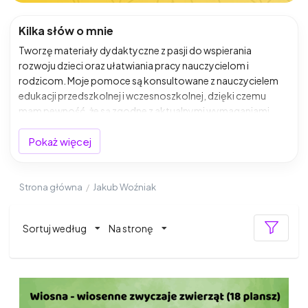
Kilka słów o mnie
Tworzę materiały dydaktyczne z pasji do wspierania
rozwoju dzieci oraz ułatwiania pracy nauczycielom i
rodzicom. Moje pomoce są konsultowane z nauczycielem
edukacji przedszkolnej i wczesnoszkolnej, dzięki czemu
mam pewność, że są zgodne z aktualnymi wymaganiami
programowymi oraz sprawdzają się w codziennej pracy z
dziećmi. To połączenie kreatywności i wiedzy
Pokaż więcej
pedagogicznej pozwala tworzyć materiały, które naprawdę
działają – angażują, uczą i rozwijają.
Strona główna
/
Jakub Woźniak
Sortuj według
Na stronę