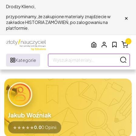
Drodzy Klienci,
×
przypominamy, że zakupione materiały znajdziecie w
zakładce HISTORIA ZAMÓWIEŃ, po zalogowaniu na
platformie.
0
Kategorie
Jakub Woźniak
★
★
★
★
★
0.0
0 Opinii