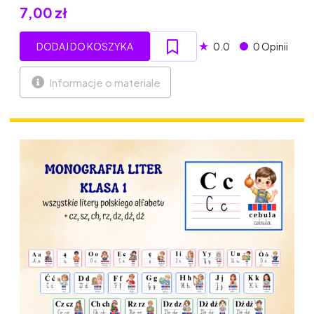
7,00 zł
★
DODAJ DO KOSZYKA
0.0
0 Opinii
Informacje o materiale