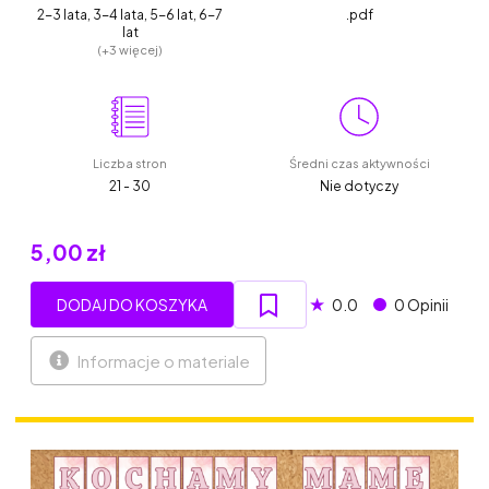
2-3 lata, 3-4 lata, 5-6 lat, 6-7
.pdf
lat
(+3 więcej)
Liczba stron
Średni czas aktywności
21 - 30
Nie dotyczy
5,00 zł
★
DODAJ DO KOSZYKA
0.0
0 Opinii
Informacje o materiale