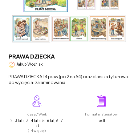
PRAWA DZIECKA
Jakub Woźniak
PRAWA DZIECKA 14 praw (po 2 na A4) oraz plansza tytułowa
do wycięcia i zalaminowania
Klasa / Wiek
Format materiałów
2-3 lata, 3-4 lata, 5-6 lat, 6-7
.pdf
lat
(+4 więcej)