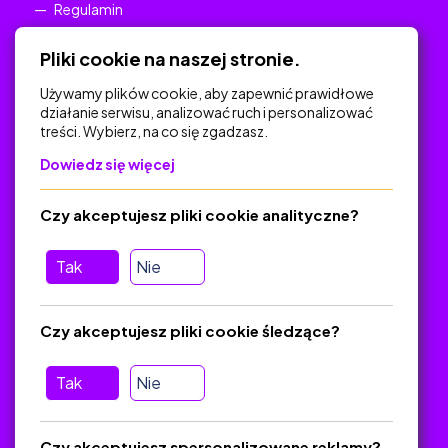
Regulamin
Polityka Prywatności
Pliki cookie na naszej stronie.
Używamy plików cookie, aby zapewnić prawidłowe
działanie serwisu, analizować ruch i personalizować
treści. Wybierz, na co się zgadzasz.
Na skróty
Dowiedz się więcej
Polityka Prywatności
Regulamin
Czy akceptujesz pliki cookie analityczne?
O platformie
Baza materiałów dydaktycznych
Tak
Nie
Jak zostać autorem
FAQ
Czy akceptujesz pliki cookie śledzące?
Tak
Nie
Pomoc
Masz pytania? Wyślij e-mail:
admin@zlotynauczyciel.pl
Czy akceptujesz spersonalizowane reklamy?