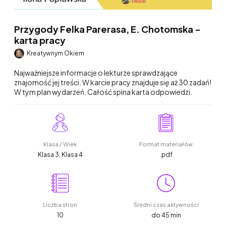
Przygody Felka Parerasa, E. Chotomska -
karta pracy
Kreatywnym Okiem
Najważniejsze informacje o lekturze sprawdzające
znajomość jej treści. W karcie pracy znajduje się aż 30 zadań!
W tym plan wydarzeń. Całość spina karta odpowiedzi.
Klasa / Wiek
Format materiałów
Klasa 3, Klasa 4
.pdf
Liczba stron
Średni czas aktywności
10
do 45 min