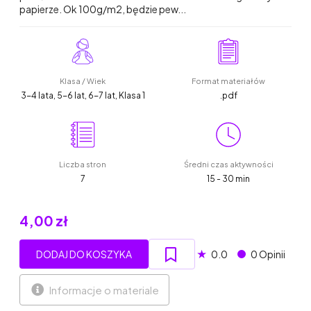
papierze. Ok 100g/m2, będzie pew...
Klasa / Wiek
Format materiałów
3-4 lata, 5-6 lat, 6-7 lat, Klasa 1
.pdf
Liczba stron
Średni czas aktywności
7
15 - 30 min
4,00 zł
★
DODAJ DO KOSZYKA
0.0
0 Opinii
Informacje o materiale