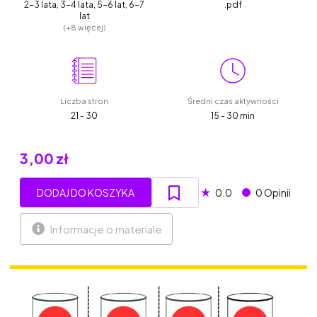
2-3 lata, 3-4 lata, 5-6 lat, 6-7
.pdf
lat
(+8 więcej)
Liczba stron
Średni czas aktywności
21 - 30
15 - 30 min
3,00 zł
★
DODAJ DO KOSZYKA
0.0
0 Opinii
Informacje o materiale