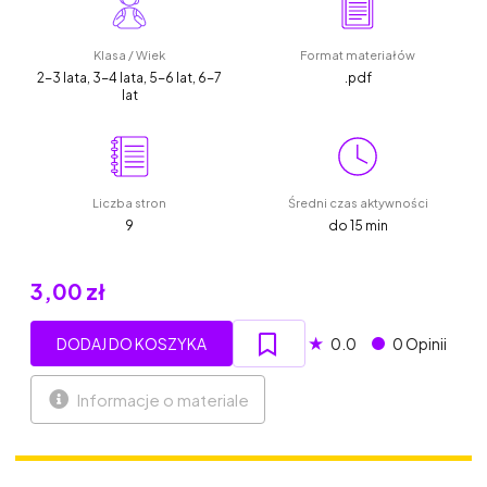
Klasa / Wiek
Format materiałów
2-3 lata, 3-4 lata, 5-6 lat, 6-7
.pdf
lat
Liczba stron
Średni czas aktywności
9
do 15 min
3,00 zł
★
DODAJ DO KOSZYKA
0.0
0 Opinii
Informacje o materiale