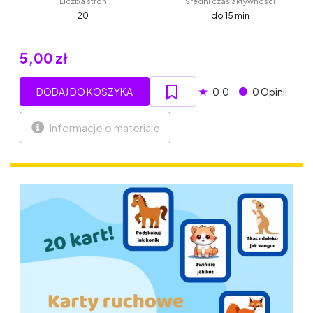
Liczba stron
Średni czas aktywności
20
do 15 min
5,00 zł
★
DODAJ DO KOSZYKA
0.0
0 Opinii
Informacje o materiale