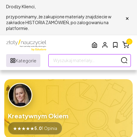
Drodzy Klienci,
×
przypominamy, że zakupione materiały znajdziecie w
zakładce HISTORIA ZAMÓWIEŃ, po zalogowaniu na
platformie.
0
Kategorie
Kreatywnym Okiem
★
★
★
★
★
5.0
1 Opinia