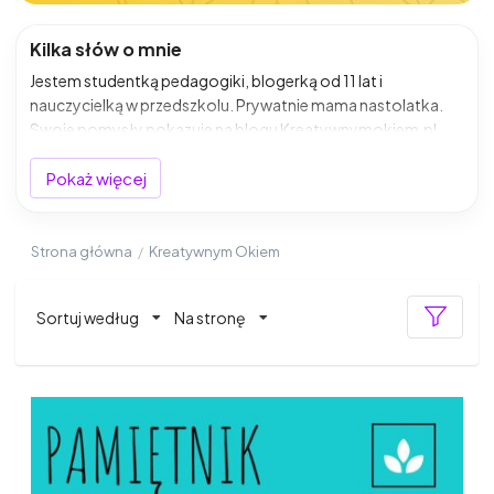
Kilka słów o mnie
Jestem studentką pedagogiki, blogerką od 11 lat i
nauczycielką w przedszkolu. Prywatnie mama nastolatka.
Swoje pomysły pokazuje na blogu Kreatywnymokiem.pl.
Pokaż więcej
Strona główna
/
Kreatywnym Okiem
Sortuj według
Na stronę