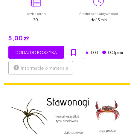
Liczba stron
Średni czas aktywności
20
do 15 min
5,00 zł
★
DODAJ DO KOSZYKA
0.0
0 Opinii
Informacje o materiale