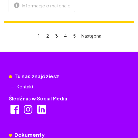
Informacje o materiale
1
2
3
4
5
Następna
Tu nas znajdziesz
Kontakt
Śledź nas w Social Media
Dokumenty