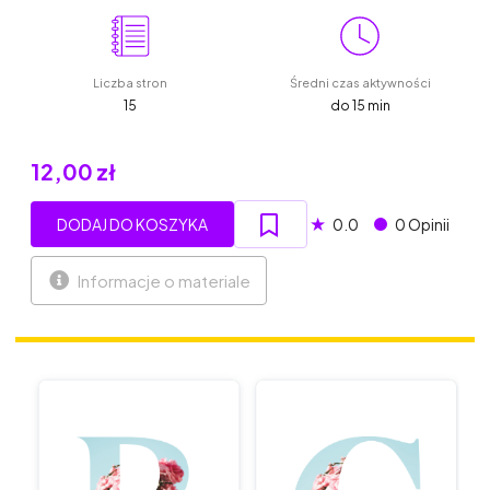
Liczba stron
Średni czas aktywności
15
do 15 min
12,00 zł
★
DODAJ DO KOSZYKA
0.0
0 Opinii
Informacje o materiale