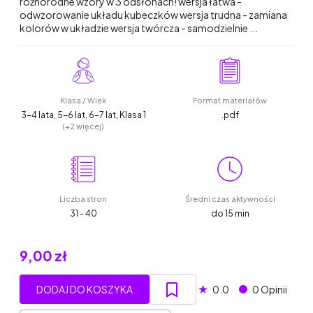
różnorodne wzory w 3 odsłonach! wersja łatwa -
odwzorowanie układu kubeczków wersja trudna - zamiana
kolorów w układzie wersja twórcza - samodzielnie ...
Klasa / Wiek
Format materiałów
3-4 lata, 5-6 lat, 6-7 lat, Klasa 1
.pdf
(+2 więcej)
Liczba stron
Średni czas aktywności
31 - 40
do 15 min
9,00 zł
★
DODAJ DO KOSZYKA
0.0
0 Opinii