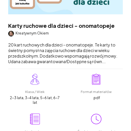
Karty ruchowe dla dzieci - onomatopeje
Kreatywnym Okiem
20 kart ruchowych dla dzieci - onomatopeje. Te karty to
świetny pomysł na zajęcia ruchowe dla dzieci w wieku
przedszkolnym. Dodatkowo wspomagają rozwój mowy.
Udana zabawa gwarantowana!Dostępne są równ...
Klasa / Wiek
Format materiałów
2-3 lata, 3-4 lata, 5-6 lat, 6-7
.pdf
lat