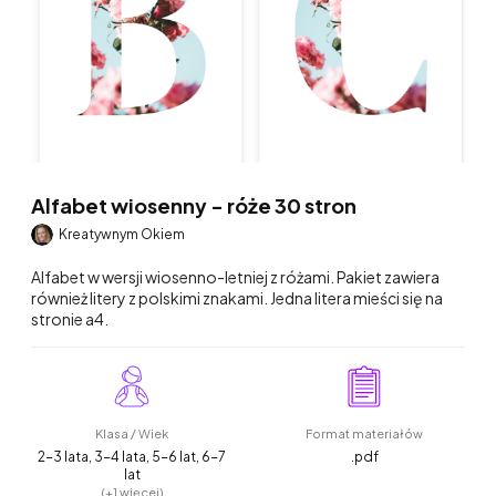
Alfabet wiosenny - róże 30 stron
Kreatywnym Okiem
Alfabet w wersji wiosenno-letniej z różami. Pakiet zawiera
również litery z polskimi znakami. Jedna litera mieści się na
stronie a4.
Klasa / Wiek
Format materiałów
2-3 lata, 3-4 lata, 5-6 lat, 6-7
.pdf
lat
(+1 więcej)