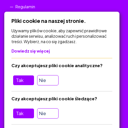
Regulamin
Polityka Prywatności
Pliki cookie na naszej stronie.
Używamy plików cookie, aby zapewnić prawidłowe
działanie serwisu, analizować ruch i personalizować
treści. Wybierz, na co się zgadzasz.
Na skróty
Dowiedz się więcej
Polityka Prywatności
Regulamin
Czy akceptujesz pliki cookie analityczne?
O platformie
Baza materiałów dydaktycznych
Tak
Nie
Jak zostać autorem
FAQ
Czy akceptujesz pliki cookie śledzące?
Tak
Nie
Pomoc