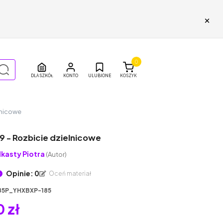
×
0
DLA SZKÓŁ
ULUBIONE
KOSZYK
lnicowe
9 - Rozbicie dzielnicowe
kasty Piotra
(Autor)
Opinie: 0
Oceń materiał
85P_YHXBXP-185
 zł