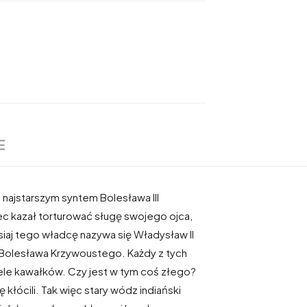
E
z najstarszym syntem Bolesława III
ec kazał torturować sługę swojego ojca,
isiaj tego władcę nazywa się Władysław II
 Bolesława Krzywoustego. Każdy z tych
wiele kawałków. Czy jest w tym coś złego?
ócili. Tak więc stary wódz indiański