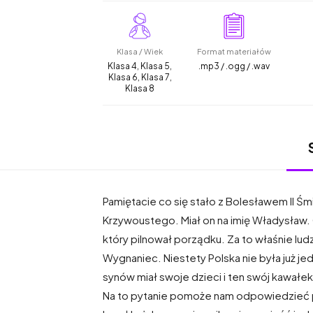
Klasa / Wiek
Format materiałów
Klasa 4, Klasa 5,
.mp3 / .ogg / .wav
Klasa 6, Klasa 7,
Klasa 8
Pamiętacie co się stało z Bolesławem II Śm
Krzywoustego. Miał on na imię Władysław. 
który pilnował porządku. Za to właśnie lud
Wygnaniec. Niestety Polska nie była już 
synów miał swoje dzieci i ten swój kawałek
Na to pytanie pomoże nam odpowiedzieć pew