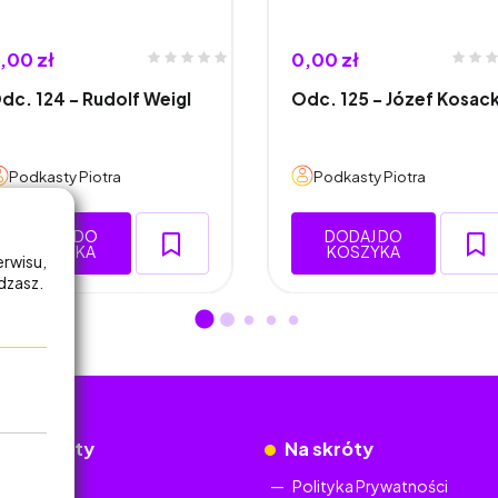
,00 zł
0,00 zł
dc. 124 - Rudolf Weigl
Odc. 125 - Józef Kosack
Podkasty Piotra
Podkasty Piotra
DODAJ DO
DODAJ DO
KOSZYKA
KOSZYKA
erwisu,
adzasz.
okumenty
Na skróty
Regulamin
Polityka Prywatności