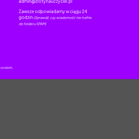
admin@zlotynauczyciel.pl
Zawsze odpowiadamy w ciągu 24
godzin
(Sprawdź, czy wiadomość nie trafiła
do folderu SPAM)
torskim.