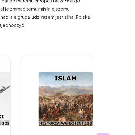
 i dał go małemu chłopcu i kazał mu go
ał je złamać temu najsilniejszemu
ć, ale grupa ludzi razem jest silna. Polska
ę zjednoczyć.