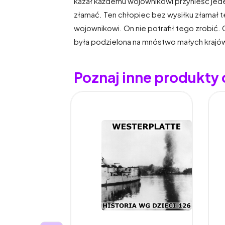
kazał każdemu wojownikowi przynieść jeden 
złamać. Ten chłopiec bez wysiłku złamał t
wojownikowi. On nie potrafił tego zrobić. 
była podzielona na mnóstwo małych krajów, 
Poznaj inne produkty 