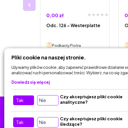
0,00 zł
0
- Vuelta al
Odc. 126 - Westerplatte
O
ra
Podkasty Piotra
Pliki cookie na naszej stronie.
DODAJ DO
KOSZYKA
Używamy plików cookie, aby zapewnić prawidłowe działanie s
analizować ruch i personalizować treści. Wybierz, na co się zg
Dowiedz się więcej
Czy akceptujesz pliki cookie
Tak
Nie
analityczne?
Tu nas znajdziesz
D
Czy akceptujesz pliki cookie
Tak
Nie
śledzące?
Kontakt