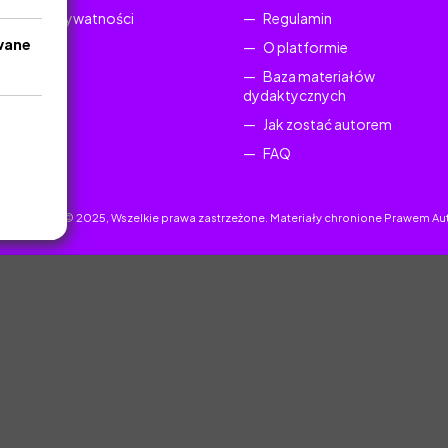
Polityka Prywatności
Regulamin
wane
O platformie
Baza materiałów
dydaktycznych
Jak zostać autorem
FAQ
uczyciel.pl © 2025, Wszelkie prawa zastrzeżone. Materiały chronione Prawem Au