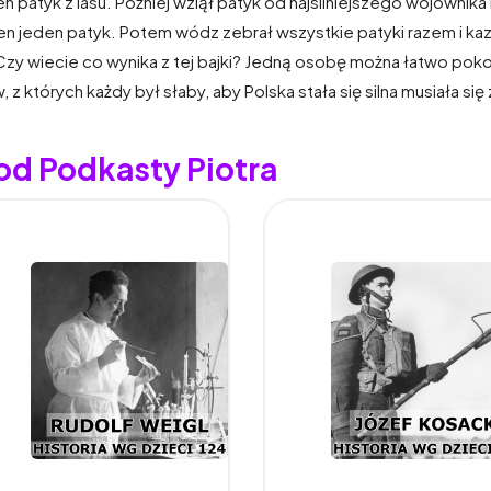
patyk z lasu. Później wziął patyk od najsilniejszego wojownika
en jeden patyk. Potem wódz zebrał wszystkie patyki razem i kaz
Czy wiecie co wynika z tej bajki? Jedną osobę można łatwo pokona
z których każdy był słaby, aby Polska stała się silna musiała si
od Podkasty Piotra