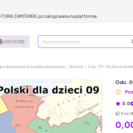
HISTORIA ZAMÓWIEŃ, po zalogowaniu na platformie.
KATEGORIE
a podstawowa i ponadpodstawowa
/
Historia
/
Odc. 09 - Rozbicie dzie
Odc. 0
Pod
0.0
Kod:
1
0,00