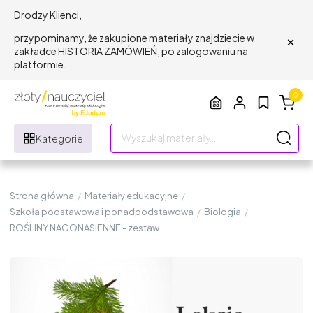
Drodzy Klienci,
×
przypominamy, że zakupione materiały znajdziecie w
zakładce HISTORIA ZAMÓWIEŃ, po zalogowaniu na
platformie.
0
Kategorie
Strona główna
/
Materiały edukacyjne
/
Szkoła podstawowa i ponadpodstawowa
/
Biologia
/
ROŚLINY NAGONASIENNE - zestaw