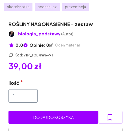
sketchnotka
scenariusz
prezentacja
ROŚLINY NAGONASIENNE - zestaw
biologia_podstawy
(Autor)
0.0
Opinie: 0
Oceń materiał
Kod:
91P_1CE4W6-91
39,00 zł
Ilość
DODAJ DO KOSZYKA