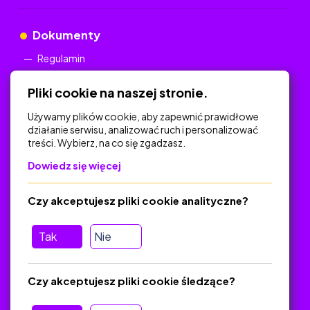
Dokumenty
Regulamin
Polityka Prywatności
Pliki cookie na naszej stronie.
Używamy plików cookie, aby zapewnić prawidłowe
działanie serwisu, analizować ruch i personalizować
treści. Wybierz, na co się zgadzasz.
Na skróty
Dowiedz się więcej
Polityka Prywatności
Regulamin
Czy akceptujesz pliki cookie analityczne?
O platformie
Baza materiałów dydaktycznych
Tak
Nie
Jak zostać autorem
FAQ
Czy akceptujesz pliki cookie śledzące?