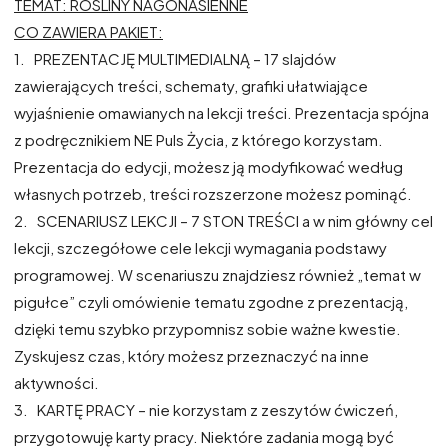
TEMAT: ROSLINY NAGONASIENNE
CO ZAWIERA PAKIET:
1.
PREZENTACJĘ MULTIMEDIALNĄ – 17 slajdów
zawierających treści, schematy, grafiki ułatwiające
wyjaśnienie omawianych na lekcji treści. Prezentacja spójna
z podręcznikiem NE Puls Życia, z którego korzystam.
Prezentacja do edycji, możesz ją modyfikować według
własnych potrzeb, treści rozszerzone możesz pominąć.
2. SCENARIUSZ LEKCJI – 7 STON TREŚCI a w nim główny cel
lekcji, szczegółowe cele lekcji wymagania podstawy
programowej. W scenariuszu znajdziesz również „temat w
pigułce” czyli omówienie tematu zgodne z prezentacją,
dzięki temu szybko przypomnisz sobie ważne kwestie.
Zyskujesz czas, który możesz przeznaczyć na inne
aktywności.
3.
KARTĘ PRACY – nie korzystam z zeszytów ćwiczeń,
przygotowuję karty pracy. Niektóre zadania mogą być