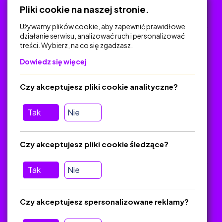
Pliki cookie na naszej stronie.
Używamy plików cookie, aby zapewnić prawidłowe
działanie serwisu, analizować ruch i personalizować
treści. Wybierz, na co się zgadzasz.
Na skróty
Dowiedz się więcej
Polityka Prywatności
Regulamin
Czy akceptujesz pliki cookie analityczne?
O platformie
Baza materiałów dydaktycznych
Tak
Nie
Jak zostać autorem
FAQ
Czy akceptujesz pliki cookie śledzące?
Tak
Nie
Pomoc
Masz pytania? Wyślij e-mail:
admin@zlotynauczyciel.pl
Czy akceptujesz spersonalizowane reklamy?
Zawsze odpowiadamy w ciągu 24 godzin
(Sprawdź, czy