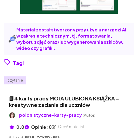
Materiał został stworzony przy użyciu narzędzi AI
w zakresie technicznym, tj. formatowania,
wyboru zdjęć oraz/lub wygenerowania szkiców,
wideo czy grafiki.
Tagi
czytanie
📗4 karty pracy MOJA ULUBIONA KSIĄŻKA –
kreatywne zadania dla uczniów
polonistyczne-karty-pracy
(Autor)
0.0
Opinie: 0
Oceń materiał
Kod:
853P_ZCKSIX-853