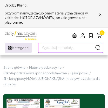
Drodzy Klienci,
×
przypominamy, że zakupione materiały znajdziecie w
zakładce HISTORIA ZAMÓWIEŃ, po zalogowaniu na
platformie.
0
Kategorie
Strona główna
/
Materiały edukacyjne
/
Szkoła podstawowa i ponadpodstawowa
/
Język polski
/
📗4 karty pracy MOJA ULUBIONA KSIĄŻKA – kreatywne zadania dla
uczniów