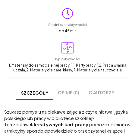
Średni czas aktywności
do 45 min
Typ aktywności
1. Materiały do samodzielnej pracy, 1.1. Karty pracy, 1.2. Praca własna
ucznia, 2. Materiały dla całej klasy, 7. Materiały dla nauczyciela
OPINIE (0)
O AUTORZE
SZCZEGÓŁY
Szukasz pomysłu na ciekawe zajęcia z czytelnictwa, języka
polskiego lub pracy w bibliotece szkolnej?
Ten zestaw
4
kreatywnych kart pracy
pomoże uczniom w
atrakcyjny sposób opowiedzieć o przeczytanej książce i