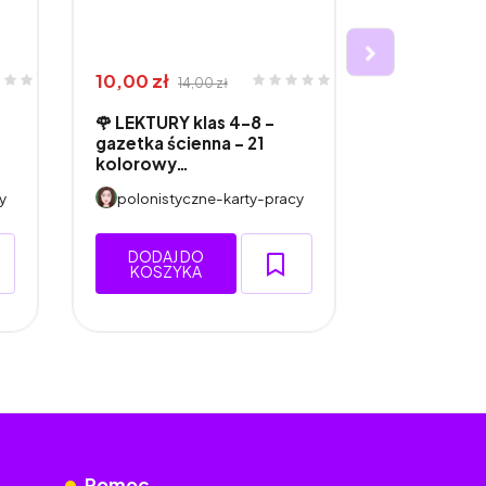
10,00 zł
26,00 zł
14,00 zł
3
🌹 LEKTURY klas 4–8 –
🌹 LEKTUR
gazetka ścienna - 21
- projekt 
kolorowy…
kla…
y
polonistyczne-karty-pracy
polonisty
DODAJ DO
DODAJ 
KOSZYKA
KOSZY
Pomoc