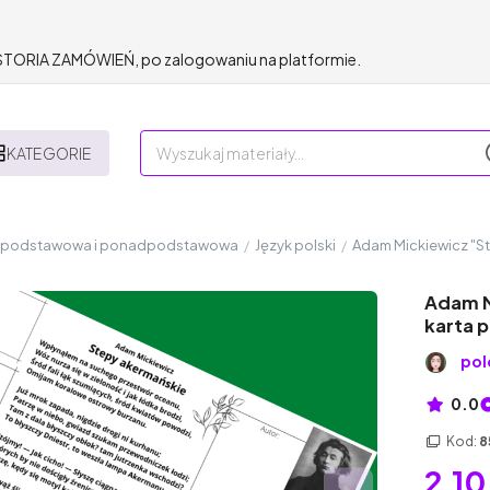
HISTORIA ZAMÓWIEŃ, po zalogowaniu na platformie.
KATEGORIE
a podstawowa i ponadpodstawowa
/
Język polski
/
Adam Mickiewicz "St
Adam M
karta 
pol
0.0
Kod:
8
2,10