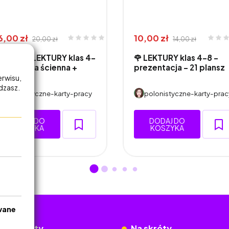
6,00 zł
10,00 zł
20,00 zł
14,00 zł
 PAKIET LEKTURY klas 4–
🌹 LEKTURY klas 4–8 -
 – gazetka ścienna +
prezentacja - 21 plansz
rez…
erwisu,
adzasz.
polonistyczne-karty-pracy
polonistyczne-karty-prac
DODAJ DO
DODAJ DO
KOSZYKA
KOSZYKA
wane
okumenty
Na skróty