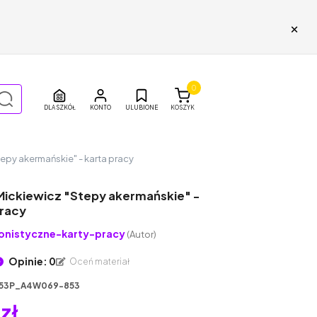
×
0
DLA SZKÓŁ
ULUBIONE
KOSZYK
epy akermańskie" - karta pracy
ickiewicz "Stepy akermańskie" -
pracy
onistyczne-karty-pracy
(Autor)
Opinie: 0
Oceń materiał
53P_A4W069-853
 zł