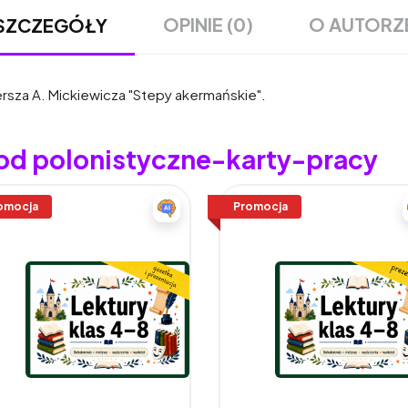
OPINIE (0)
O AUTORZ
SZCZEGÓŁY
ersza A. Mickiewicza "Stepy akermańskie".
 od polonistyczne-karty-pracy
omocja
Promocja