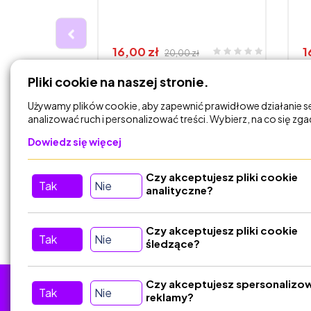
16,00 zł
1
20,00 zł
🌹 KALENDARZ ŚWIĄT

Pliki cookie na naszej stronie.
WANIA
TYPOWYCH I
8
NIETYPOWYCH – 120 po…
p
Używamy plików cookie, aby zapewnić prawidłowe działanie s
CH W
analizować ruch i personalizować treści. Wybierz, na co się zg
polonistyczne-karty-pracy
-karty-pracy
Dowiedz się więcej
DODAJ DO
KOSZYKA
Czy akceptujesz pliki cookie
Tak
Nie
analityczne?
Czy akceptujesz pliki cookie
Tak
Nie
śledzące?
Czy akceptujesz spersonalizo
Tak
Nie
reklamy?
Tu nas znajdziesz
D