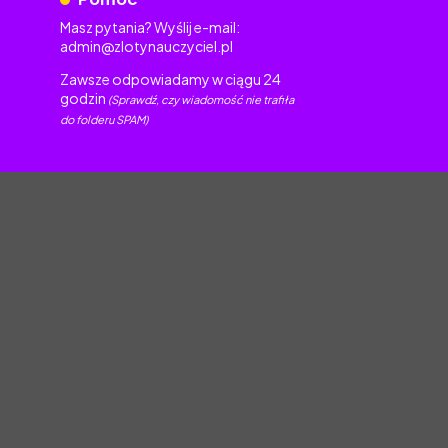
Masz pytania? Wyślij e-mail:
admin@zlotynauczyciel.pl
Zawsze odpowiadamy w ciągu 24
godzin
(Sprawdź, czy wiadomość nie trafiła
do folderu SPAM)
torskim.