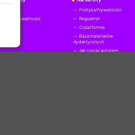
Regulamin
Polityka Prywatności
Polityka Prywatności
Regulamin
O platformie
Baza materiałów
dydaktycznych
Jak zostać autorem
FAQ
uczyciel.pl © 2025, Wszelkie prawa zastrzeżone. Materiały chronione Prawem Au