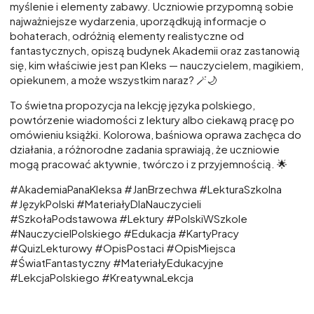
myślenie i elementy zabawy. Uczniowie przypomną sobie
najważniejsze wydarzenia, uporządkują informacje o
bohaterach, odróżnią elementy realistyczne od
fantastycznych, opiszą budynek Akademii oraz zastanowią
się, kim właściwie jest pan Kleks — nauczycielem, magikiem,
opiekunem, a może wszystkim naraz? 🪄🌙
To świetna propozycja na lekcję języka polskiego,
powtórzenie wiadomości z lektury albo ciekawą pracę po
omówieniu książki. Kolorowa, baśniowa oprawa zachęca do
działania, a różnorodne zadania sprawiają, że uczniowie
mogą pracować aktywnie, twórczo i z przyjemnością. 🌟
#AkademiaPanaKleksa #JanBrzechwa #LekturaSzkolna
#JęzykPolski #MateriałyDlaNauczycieli
#SzkołaPodstawowa #Lektury #PolskiWSzkole
#NauczycielPolskiego #Edukacja #KartyPracy
#QuizLekturowy #OpisPostaci #OpisMiejsca
#ŚwiatFantastyczny #MateriałyEdukacyjne
#LekcjaPolskiego #KreatywnaLekcja