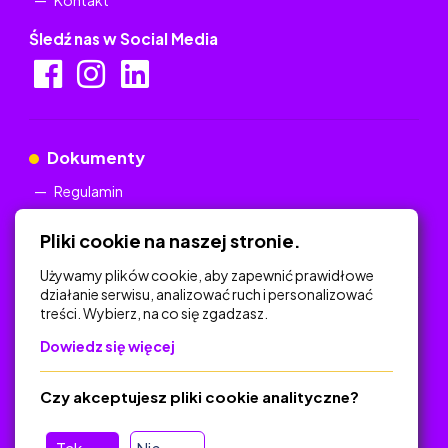
Kontakt
Śledź nas w Social Media
Dokumenty
Regulamin
Polityka Prywatności
Pliki cookie na naszej stronie.
Używamy plików cookie, aby zapewnić prawidłowe
działanie serwisu, analizować ruch i personalizować
treści. Wybierz, na co się zgadzasz.
Na skróty
Dowiedz się więcej
Polityka Prywatności
Regulamin
Czy akceptujesz pliki cookie analityczne?
O platformie
Baza materiałów dydaktycznych