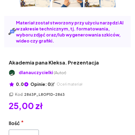
Materiał został stworzony przy użyciu narzędzi AI
w zakresie technicznym, tj. formatowania,
wyboru zdjęć oraz/lub wygenerowania szkiców,
wideo czy grafiki.
Akademia pana Kleksa. Prezentacja
dlanauczycielki
(Autor)
0.0
Opinie: 0
Oceń materiał
Kod:
2863P_L8OP1D-2863
25,00 zł
Ilość