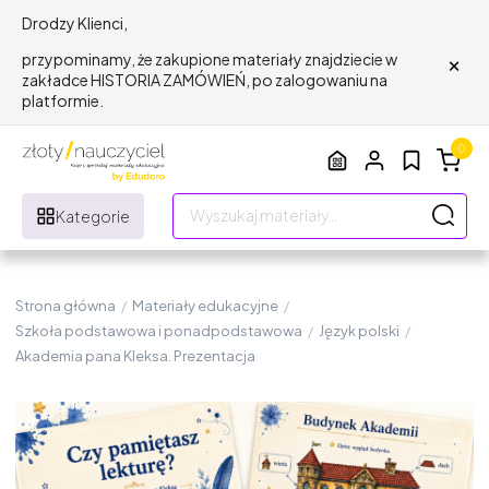
Drodzy Klienci,
×
przypominamy, że zakupione materiały znajdziecie w
zakładce HISTORIA ZAMÓWIEŃ, po zalogowaniu na
platformie.
0
Kategorie
Strona główna
/
Materiały edukacyjne
/
Szkoła podstawowa i ponadpodstawowa
/
Język polski
/
Akademia pana Kleksa. Prezentacja