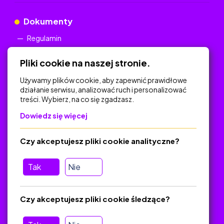
Dokumenty
Regulamin
Polityka Prywatności
Pliki cookie na naszej stronie.
Używamy plików cookie, aby zapewnić prawidłowe
działanie serwisu, analizować ruch i personalizować
treści. Wybierz, na co się zgadzasz.
Na skróty
Dowiedz się więcej
Polityka Prywatności
Regulamin
Czy akceptujesz pliki cookie analityczne?
O platformie
Baza materiałów dydaktycznych
Tak
Nie
Jak zostać autorem
FAQ
Czy akceptujesz pliki cookie śledzące?