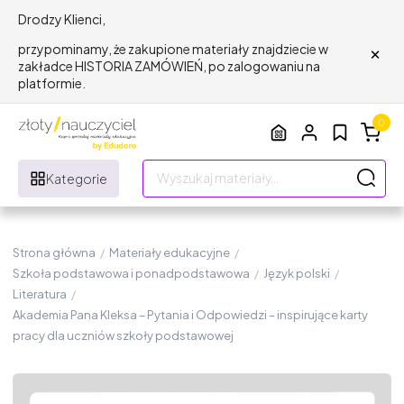
Drodzy Klienci,
×
przypominamy, że zakupione materiały znajdziecie w
zakładce HISTORIA ZAMÓWIEŃ, po zalogowaniu na
platformie.
0
Kategorie
Strona główna
/
Materiały edukacyjne
/
Szkoła podstawowa i ponadpodstawowa
/
Język polski
/
Literatura
/
Akademia Pana Kleksa – Pytania i Odpowiedzi – inspirujące karty
pracy dla uczniów szkoły podstawowej