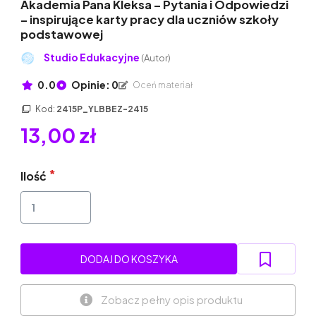
Akademia Pana Kleksa – Pytania i Odpowiedzi
– inspirujące karty pracy dla uczniów szkoły
podstawowej
Studio Edukacyjne
(Autor)
0.0
Opinie: 0
Oceń materiał
Kod:
2415P_YLBBEZ-2415
13,00 zł
Ilość
DODAJ DO KOSZYKA
Zobacz pełny opis produktu