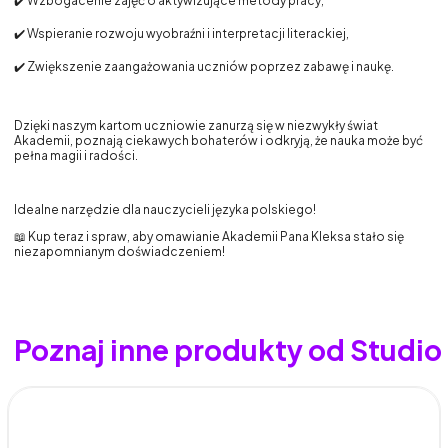
✔️ Wzbogacenie zajęć o aktywizujące metody pracy,
✔️ Wspieranie rozwoju wyobraźni i interpretacji literackiej,
✔️ Zwiększenie zaangażowania uczniów poprzez zabawę i naukę.
Dzięki naszym kartom uczniowie zanurzą się w niezwykły świat
Akademii, poznają ciekawych bohaterów i odkryją, że nauka może być
pełna magii i radości.
Idealne narzędzie dla nauczycieli języka polskiego!
📖 Kup teraz i spraw, aby omawianie Akademii Pana Kleksa stało się
niezapomnianym doświadczeniem!
Poznaj inne produkty od Studi