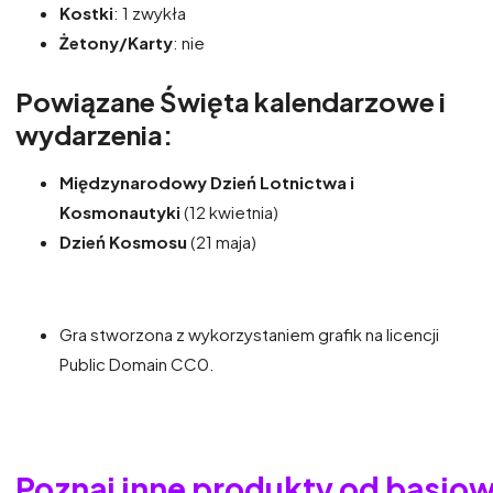
Kostki
: 1 zwykła
Żetony/Karty
: nie
Powiązane Święta kalendarzowe i
wydarzenia:
Międzynarodowy Dzień Lotnictwa i
Kosmonautyki
(12 kwietnia)
Dzień Kosmosu
(21 maja)
Gra stworzona z wykorzystaniem grafik na licencji
Public Domain CC0.
Poznaj inne produkty od basio