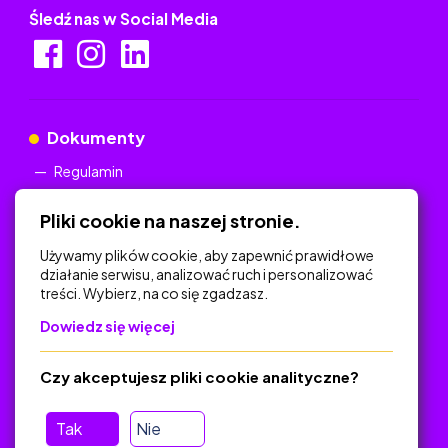
Śledź nas w Social Media
Dokumenty
Regulamin
Polityka Prywatności
Pliki cookie na naszej stronie.
Używamy plików cookie, aby zapewnić prawidłowe
działanie serwisu, analizować ruch i personalizować
treści. Wybierz, na co się zgadzasz.
Na skróty
Dowiedz się więcej
Polityka Prywatności
Regulamin
Czy akceptujesz pliki cookie analityczne?
O platformie
Baza materiałów dydaktycznych
Tak
Nie
Jak zostać autorem