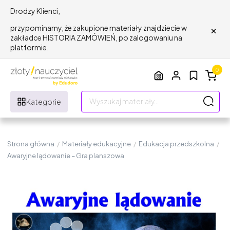
Drodzy Klienci,
×
przypominamy, że zakupione materiały znajdziecie w
zakładce HISTORIA ZAMÓWIEŃ, po zalogowaniu na
platformie.
0
Kategorie
Strona główna
/
Materiały edukacyjne
/
Edukacja przedszkolna
/
Awaryjne lądowanie – Gra planszowa