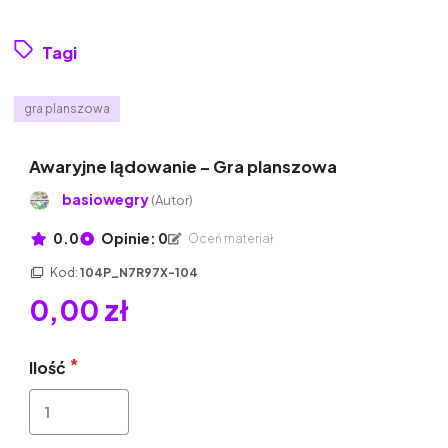
Tagi
gra planszowa
Awaryjne lądowanie – Gra planszowa
basiowegry
(Autor)
0.0
Opinie: 0
Oceń materiał
Kod:
104P_N7R97X-104
0,00 zł
Ilość