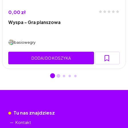
0,00 zł
Wyspa – Gra planszowa
basiowegry
DODAJ DO KOSZYKA
Tu nas znajdziesz
Kontakt