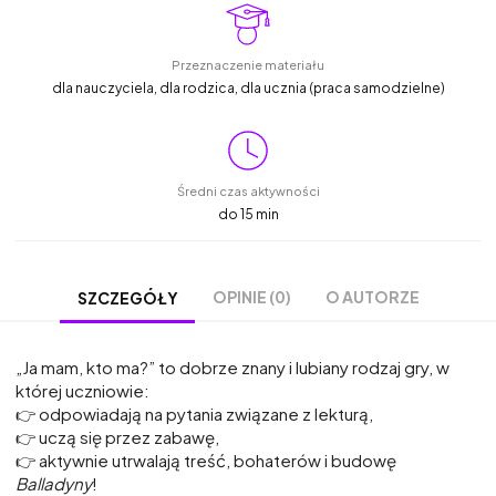
Przeznaczenie materiału
dla nauczyciela, dla rodzica, dla ucznia (praca samodzielne)
Średni czas aktywności
do 15 min
OPINIE (0)
O AUTORZE
SZCZEGÓŁY
„Ja mam, kto ma?” to dobrze znany i lubiany rodzaj gry, w
której uczniowie:
👉 odpowiadają na pytania związane z lekturą,
👉 uczą się przez zabawę,
👉 aktywnie utrwalają treść, bohaterów i budowę
Balladyny
!