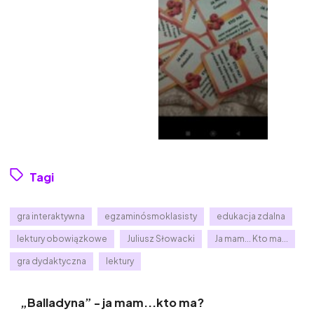
Tagi
gra interaktywna
egzaminósmoklasisty
edukacja zdalna
lektury obowiązkowe
Juliusz Słowacki
Ja mam... Kto ma...
gra dydaktyczna
lektury
„Balladyna” - ja mam...kto ma?