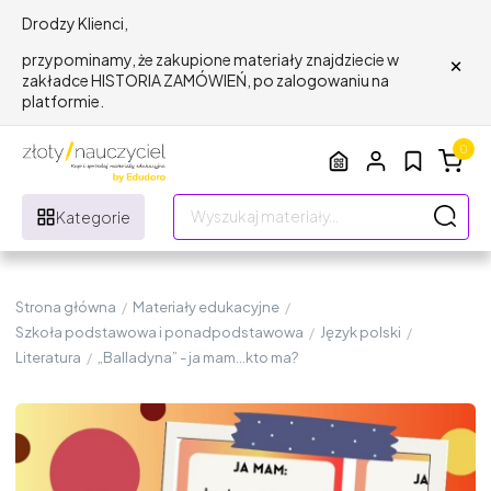
Drodzy Klienci,
×
przypominamy, że zakupione materiały znajdziecie w
zakładce HISTORIA ZAMÓWIEŃ, po zalogowaniu na
platformie.
0
Kategorie
Strona główna
/
Materiały edukacyjne
/
Szkoła podstawowa i ponadpodstawowa
/
Język polski
/
Literatura
/
„Balladyna” - ja mam...kto ma?