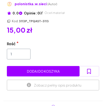
polonistka.w.sieci
(Autor)
0.0
Opinie: 0
Oceń materiał
Kod:
3113P_TPQAST-3113
15,00 zł
Ilość
DODAJ DO KOSZYKA
Zobacz pełny opis produktu