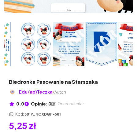
Biedronka Pasowanie na Starszaka
Edu (ap)Teczka
(Autor)
0.0
Opinie: 0
Oceń materiał
Kod:
581P_4OXDQF-581
5,25 zł