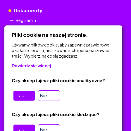
Dokumenty
Regulamin
Polityka Prywatności
Pliki cookie na naszej stronie.
Używamy plików cookie, aby zapewnić prawidłowe
działanie serwisu, analizować ruch i personalizować
treści. Wybierz, na co się zgadzasz.
Na skróty
Dowiedz się więcej
Polityka Prywatności
Regulamin
Czy akceptujesz pliki cookie analityczne?
O platformie
Baza materiałów dydaktycznych
Tak
Nie
Jak zostać autorem
FAQ
Czy akceptujesz pliki cookie śledzące?
Tak
Nie