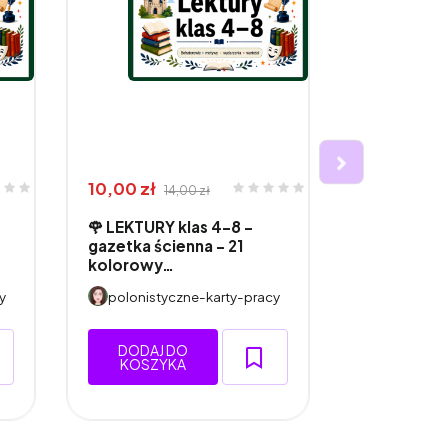
10,00 zł
26,00 zł
14,00 zł
3
🌹 LEKTURY klas 4–8 –
🌹 LEKTUR
gazetka ścienna - 21
- projekt 
kolorowy…
kla…
y
polonistyczne-karty-pracy
polonisty
DODAJ DO
DODAJ 
KOSZYKA
KOSZY