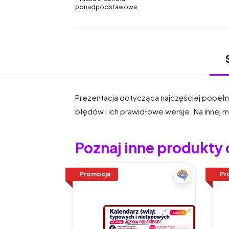
ponadpodstawowa
Prezentacja dotycząca najczęściej popełni
błędów i ich prawidłowe wersje. Na innej mo
Poznaj inne produkty
Promocja
Pr