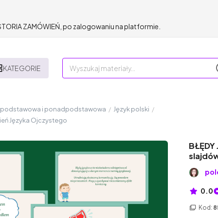
HISTORIA ZAMÓWIEŃ, po zalogowaniu na platformie.
KATEGORIE
a podstawowa i ponadpodstawowa
/
Język polski
/
zień Języka Ojczystego
BŁĘDY 
slajdó
pol
0.0
Kod:
8