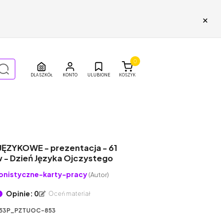
×
0
DLA SZKÓŁ
ULUBIONE
KOSZYK
JĘZYKOWE - prezentacja - 61
w - Dzień Języka Ojczystego
onistyczne-karty-pracy
(Autor)
Opinie: 0
Oceń materiał
53P_PZTUOC-853