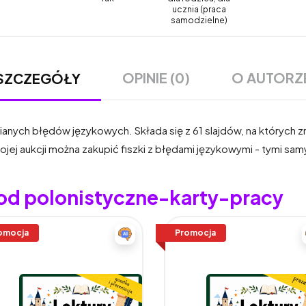
ucznia (praca
samodzielne)
OPINIE (0)
O AUTORZ
SZCZEGÓŁY
anych błędów językowych. Składa się z 61 slajdów, na których zn
jej aukcji można zakupić fiszki z błędami językowymi - tymi samy
 od polonistyczne-karty-pracy
omocja
Promocja