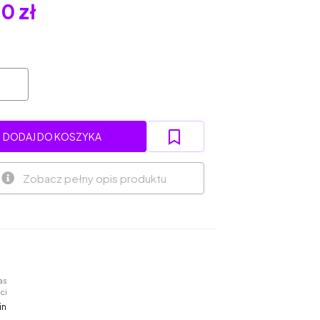
0 zł
DODAJ DO KOSZYKA
Zobacz pełny opis produktu
as
ci
in