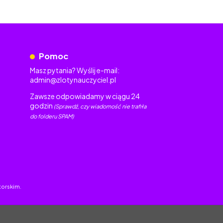
Pomoc
Masz pytania? Wyślij e-mail:
admin@zlotynauczyciel.pl
Zawsze odpowiadamy w ciągu 24
godzin
(Sprawdź, czy wiadomość nie trafiła
do folderu SPAM)
torskim.