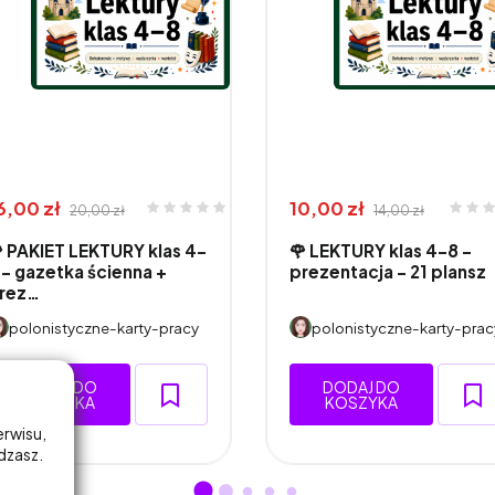
6,00 zł
10,00 zł
20,00 zł
14,00 zł
 PAKIET LEKTURY klas 4–
🌹 LEKTURY klas 4–8 -
 – gazetka ścienna +
prezentacja - 21 plansz
rez…
polonistyczne-karty-pracy
polonistyczne-karty-prac
DODAJ DO
DODAJ DO
KOSZYKA
KOSZYKA
erwisu,
adzasz.