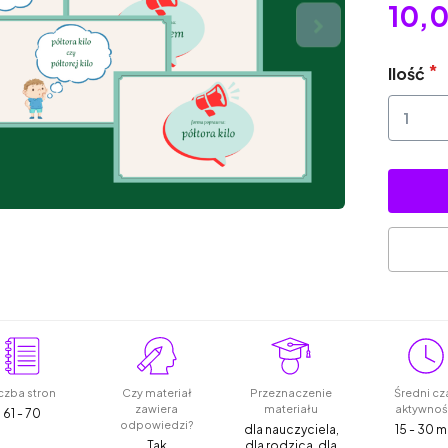
10,0
Ilość
czba stron
Czy materiał
Przeznaczenie
Średni cz
zawiera
materiału
aktywnoś
61 - 70
odpowiedzi?
dla nauczyciela,
15 - 30 m
Tak
dla rodzica, dla