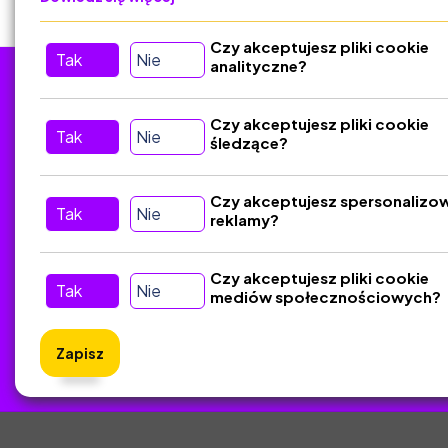
Czy akceptujesz pliki cookie
Tak
Nie
analityczne?
Tu nas znajdziesz
D
Czy akceptujesz pliki cookie
Tak
Nie
śledzące?
Kontakt
Śledź nas w Social Media
Czy akceptujesz spersonalizo
Tak
Nie
reklamy?
Czy akceptujesz pliki cookie
Tak
Nie
mediów społecznościowych?
Zapisz
ZlotyNa