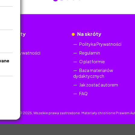
okumenty
Na skróty
Regulamin
Polityka Prywatności
Polityka Prywatności
Regulamin
wane
O platformie
Baza materiałów
dydaktycznych
Jak zostać autorem
FAQ
uczyciel.pl © 2025, Wszelkie prawa zastrzeżone. Materiały chronione Prawem Au