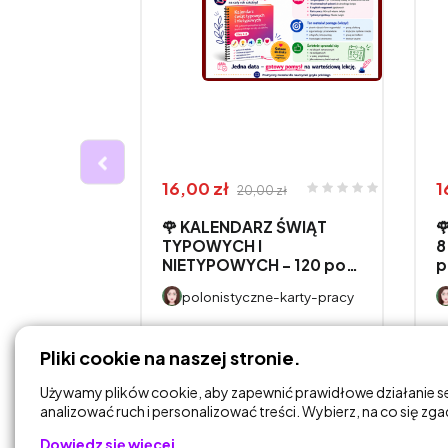
16,00 zł
1
20,00 zł
🌹 KALENDARZ ŚWIĄT

WANIA
TYPOWYCH I
8
NIETYPOWYCH – 120 po…
p
CH W
polonistyczne-karty-pracy
-karty-pracy
DODAJ DO
Pliki cookie na naszej stronie.
KOSZYKA
Używamy plików cookie, aby zapewnić prawidłowe działanie s
analizować ruch i personalizować treści. Wybierz, na co się zg
Dowiedz się więcej