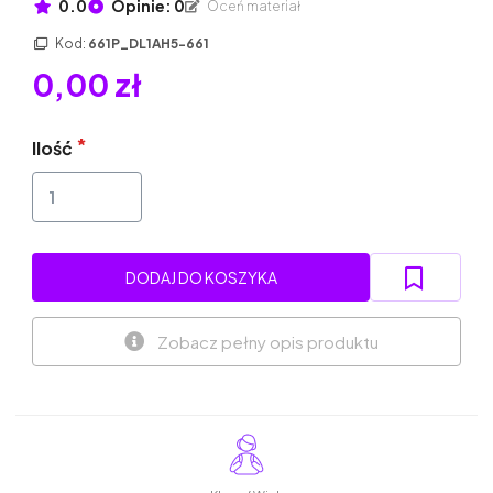
0.0
Opinie: 0
Oceń materiał
Kod:
661P_DL1AH5-661
0,00 zł
Ilość
DODAJ DO KOSZYKA
Zobacz pełny opis produktu