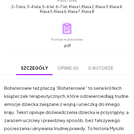
Klasa / Wiek
2-3 lata, 3-4 lata, 5-6 lat, 6-7 lat, Klasa 1, Klasa 2, Klasa 3, Klasa 4,
Klasa 5, Klasa 6, Klasa 7, Klasa 8
Format materiałów
.pdf
OPINIE (0)
O AUTORZE
SZCZEGÓŁY
Bohaterowie też płaczą “Bohaterowie” to seria krótkich
książeczek terapeutycznych, które odzwierciedlają trudne
emocje dziecka związane z wojną i ucieczką do innego
kraju. Tekst opisuje doświadczenia dziecka w przystępny, a
zarazem uczciwy i prawdziwy sposób, bez fałszywego
pocieszania i ukrywania trudnej prawdy. To historia Myszki