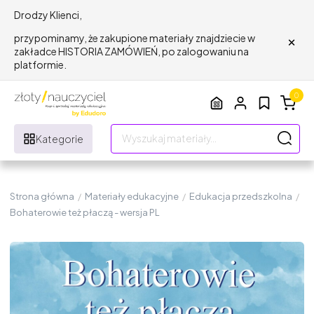
Drodzy Klienci,
×
przypominamy, że zakupione materiały znajdziecie w
zakładce HISTORIA ZAMÓWIEŃ, po zalogowaniu na
platformie.
0
Kategorie
Strona główna
/
Materiały edukacyjne
/
Edukacja przedszkolna
/
Bohaterowie też płaczą - wersja PL