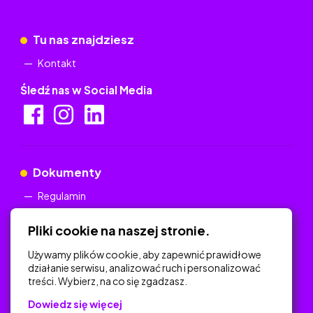
Tu nas znajdziesz
Kontakt
Śledź nas w Social Media
Dokumenty
Regulamin
Polityka Prywatności
Pliki cookie na naszej stronie.
Używamy plików cookie, aby zapewnić prawidłowe
działanie serwisu, analizować ruch i personalizować
treści. Wybierz, na co się zgadzasz.
Na skróty
Dowiedz się więcej
Polityka Prywatności