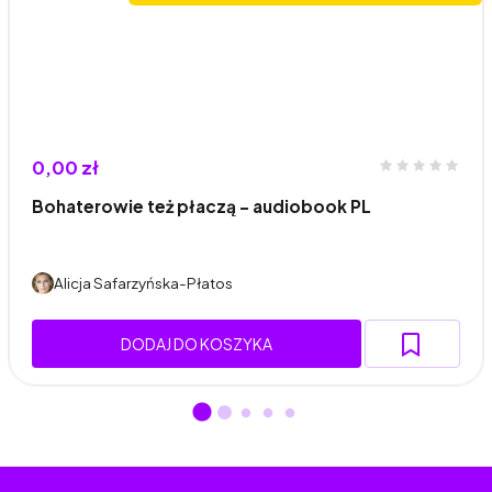
0,00 zł
Bohaterowie też płaczą - audiobook PL
Alicja Safarzyńska-Płatos
DODAJ DO KOSZYKA