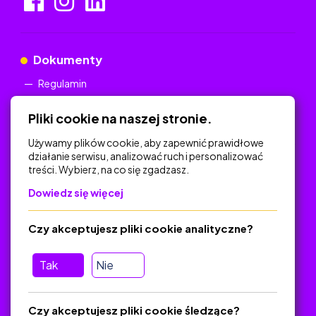
Dokumenty
Regulamin
Polityka Prywatności
Pliki cookie na naszej stronie.
Używamy plików cookie, aby zapewnić prawidłowe
działanie serwisu, analizować ruch i personalizować
treści. Wybierz, na co się zgadzasz.
Na skróty
Dowiedz się więcej
Polityka Prywatności
Regulamin
Czy akceptujesz pliki cookie analityczne?
O platformie
Baza materiałów dydaktycznych
Tak
Nie
Jak zostać autorem
FAQ
Czy akceptujesz pliki cookie śledzące?