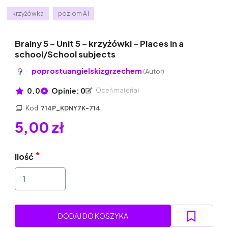
krzyżówka
poziom A1
Brainy 5 – Unit 5 – krzyżówki – Places in a
school/School subjects
poprostuangielskizgrzechem
(Autor)
0.0
Opinie: 0
Oceń materiał
Kod:
714P_KDNY7K-714
5,00 zł
Ilość
DODAJ DO KOSZYKA