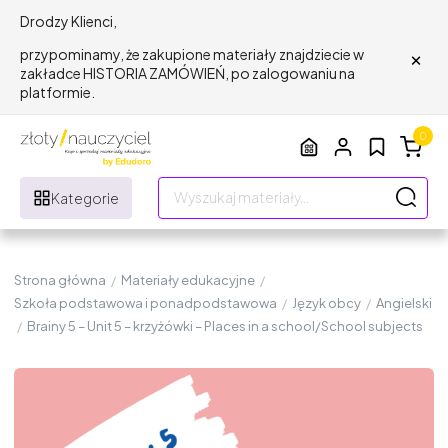
Drodzy Klienci,
×
przypominamy, że zakupione materiały znajdziecie w
zakładce HISTORIA ZAMÓWIEŃ, po zalogowaniu na
platformie.
0
Kategorie
Strona główna
/
Materiały edukacyjne
/
Szkoła podstawowa i ponadpodstawowa
/
Język obcy
/
Angielski
/
Brainy 5 – Unit 5 – krzyżówki – Places in a school/School subjects