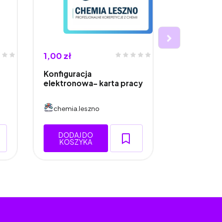
1,00 zł
8,00 zł
Konfiguracja
Kolorowan
elektronowa- karta pracy
- chrom, 
chemia.leszno
chemia.le
DODAJ DO
DODAJ 
KOSZYKA
KOSZY