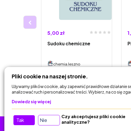
5,00 zł
1
chemiczne
Sudoku chemiczne
P
o
chemia.leszno
Pliki cookie na naszej stronie.
DODAJ DO
KOSZYKA
Używamy plików cookie, aby zapewnić prawidłowe działanie s
analizować ruch i personalizować treści. Wybierz, na co się zg
Dowiedz się więcej
Czy akceptujesz pliki cookie
Tak
Nie
analityczne?