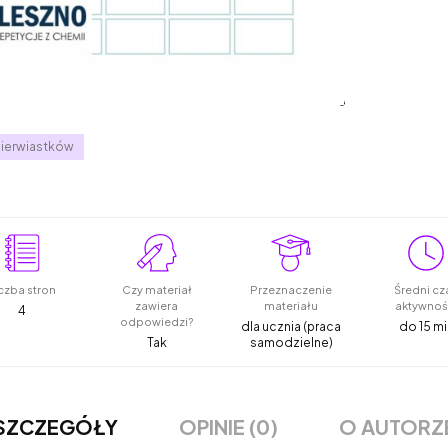
pierwiastków
czba stron
Czy materiał
Przeznaczenie
Średni cz
zawiera
materiału
aktywnoś
4
odpowiedzi?
dla ucznia (praca
do 15 mi
Tak
samodzielne)
OPINIE (0)
O AUTORZ
SZCZEGÓŁY