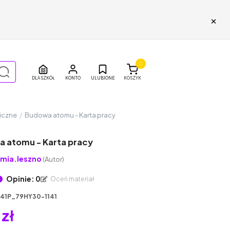
×
0
DLA SZKÓŁ
ULUBIONE
KOSZYK
miczne
/
Budowa atomu - Karta pracy
 atomu - Karta pracy
mia.leszno
(Autor)
Opinie: 0
Oceń materiał
141P_79HY30-1141
 zł