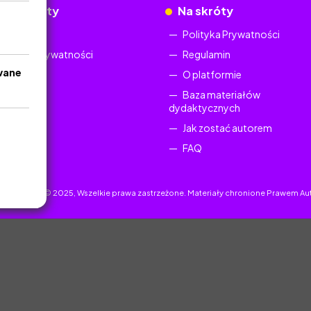
okumenty
Na skróty
Regulamin
Polityka Prywatności
Polityka Prywatności
Regulamin
wane
O platformie
Baza materiałów
dydaktycznych
Jak zostać autorem
FAQ
uczyciel.pl © 2025, Wszelkie prawa zastrzeżone. Materiały chronione Prawem Au