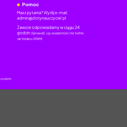
Pomoc
Masz pytania? Wyślij e-mail:
admin@zlotynauczyciel.pl
Zawsze odpowiadamy w ciągu 24
godzin
(Sprawdź, czy wiadomość nie trafiła
do folderu SPAM)
torskim.