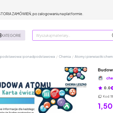
HISTORIA ZAMÓWIEŃ, po zalogowaniu na platformie.
KATEGORIE
a podstawowa i ponadpodstawowa
/
Chemia
/
Atomy i pierwiastki che
Budowa
che
0.0
Kod:
1
1,50