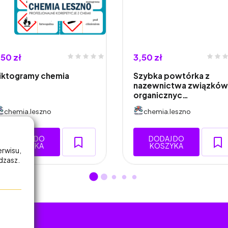
,50 zł
3,50 zł
iktogramy chemia
Szybka powtórka z
nazewnictwa związków
organicznyc…
chemia.leszno
chemia.leszno
DODAJ DO
DODAJ DO
KOSZYKA
KOSZYKA
erwisu,
adzasz.