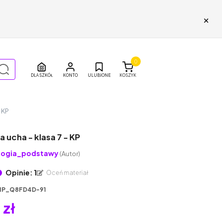
×
0
DLA SZKÓŁ
ULUBIONE
KOSZYK
 KP
ucha - klasa 7 - KP
logia_podstawy
(Autor)
Opinie: 1
Oceń materiał
1P_Q8FD4D-91
 zł