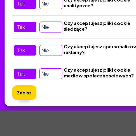
Tak
Nie
analityczne?
Tu nas znajdziesz
D
Czy akceptujesz pliki cookie
Tak
Nie
śledzące?
Kontakt
Śledź nas w Social Media
Czy akceptujesz spersonalizo
Tak
Nie
reklamy?
Czy akceptujesz pliki cookie
Tak
Nie
mediów społecznościowych?
Zapisz
ZlotyNa