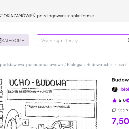
HISTORIA ZAMÓWIEŃ, po zalogowaniu na platformie.
KATEGORIE
a podstawowa i ponadpodstawowa
/
Biologia
/
Budowa ucha - klasa 7 -
Budowa 
bio
5.0
Kod:
9
7,50