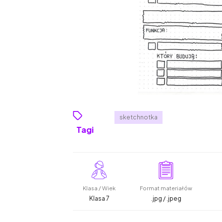
sketchnotka
Tagi
Klasa / Wiek
Format materiałów
Klasa 7
.jpg / .jpeg