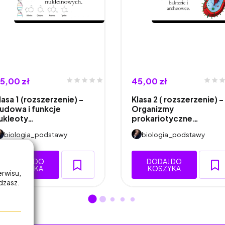
5,00 zł
45,00 zł
lasa 1 (rozszerzenie) -
Klasa 2 ( rozszerzenie) -
udowa i funkcje
Organizmy
ukleoty…
prokariotyczne…
biologia_podstawy
biologia_podstawy
DODAJ DO
DODAJ DO
KOSZYKA
KOSZYKA
erwisu,
adzasz.