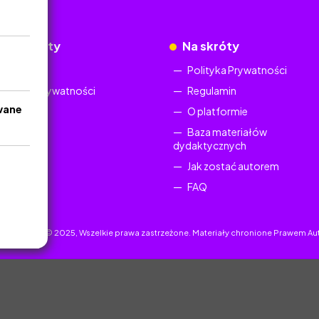
okumenty
Na skróty
Regulamin
Polityka Prywatności
Polityka Prywatności
Regulamin
wane
O platformie
Baza materiałów
dydaktycznych
Jak zostać autorem
FAQ
uczyciel.pl © 2025, Wszelkie prawa zastrzeżone. Materiały chronione Prawem Au