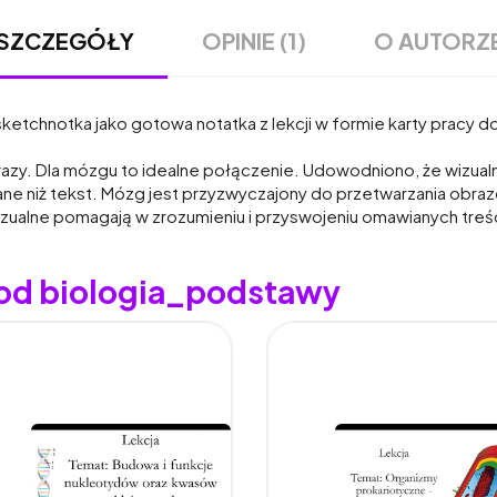
OPINIE (1)
O AUTORZ
SZCZEGÓŁY
sketchnotka jako gotowa notatka z lekcji w formie karty pracy d
obrazy. Dla mózgu to idealne połączenie. Udowodniono, że wizu
wane niż tekst. Mózg jest przyzwyczajony do przetwarzania obr
zualne pomagają w zrozumieniu i przyswojeniu omawianych treśc
 od biologia_podstawy