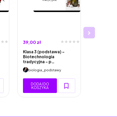
39,00 zł
45,00 zł
Klasa 3 (podstawa) -
Klasa 1 (ro
Biotechnologia
Oddychani
tradycyjna - p…
Odd…
biologia_podstawy
biologia
DODAJ DO
DODAJ 
KOSZYKA
KOSZY