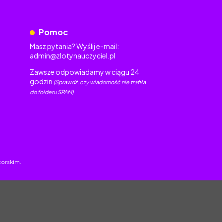
Pomoc
Masz pytania? Wyślij e-mail:
admin@zlotynauczyciel.pl
Zawsze odpowiadamy w ciągu 24
godzin
(Sprawdź, czy wiadomość nie trafiła
do folderu SPAM)
torskim.