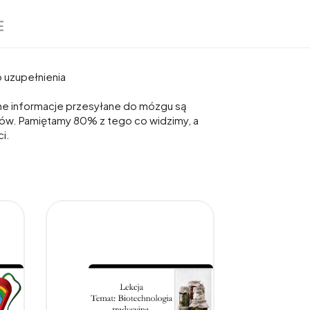
E
o uzupełnienia
alne informacje przesyłane do mózgu są
azów. Pamiętamy 80% z tego co widzimy, a
i.