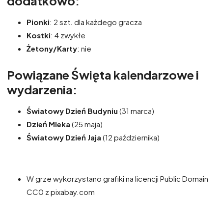
dodatkowo:
Pionki
: 2 szt. dla każdego gracza
Kostki
: 4 zwykłe
Żetony/Karty
: nie
Powiązane Święta kalendarzowe i
wydarzenia:
Światowy Dzień Budyniu
(31 marca)
Dzień Mleka
(25 maja)
Światowy Dzień Jaja
(12 października)
W grze wykorzystano grafiki na licencji Public Domain
CC0 z pixabay.com