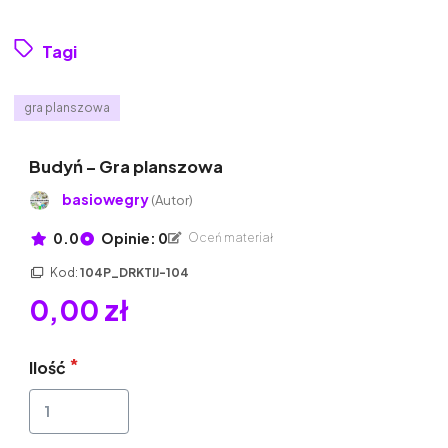
Tagi
gra planszowa
Budyń – Gra planszowa
basiowegry
(Autor)
0.0
Opinie: 0
Oceń materiał
Kod:
104P_DRKTIJ-104
0,00 zł
Ilość