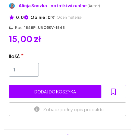
Alicja Soszka - notatki wizualne
(Autor)
0.0
Opinie: 0
Oceń materiał
Kod:
1848P_UNO5KV-1848
15,00 zł
Ilość
DODAJ DO KOSZYKA
Zobacz pełny opis produktu