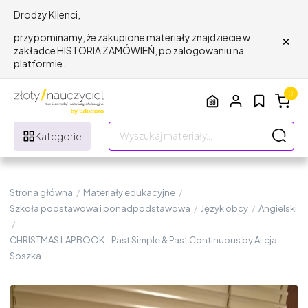
Drodzy Klienci,
×
przypominamy, że zakupione materiały znajdziecie w
zakładce HISTORIA ZAMÓWIEŃ, po zalogowaniu na
platformie.
0
Kategorie
Strona główna
/
Materiały edukacyjne
/
Szkoła podstawowa i ponadpodstawowa
/
Język obcy
/
Angielski
/
CHRISTMAS LAPBOOK - Past Simple & Past Continuous by Alicja
Soszka