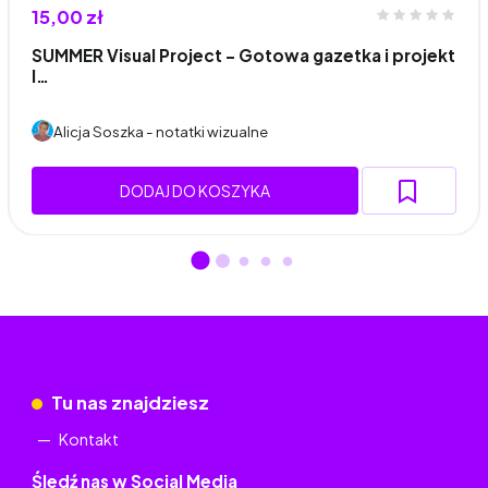
15,00 zł
SUMMER Visual Project – Gotowa gazetka i projekt
l…
Alicja Soszka - notatki wizualne
DODAJ DO KOSZYKA
Tu nas znajdziesz
Kontakt
Śledź nas w Social Media