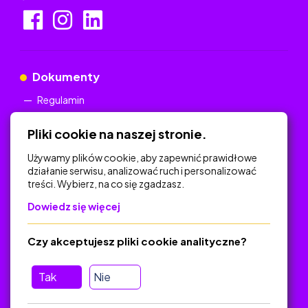
Dokumenty
Regulamin
Polityka Prywatności
Pliki cookie na naszej stronie.
Używamy plików cookie, aby zapewnić prawidłowe
działanie serwisu, analizować ruch i personalizować
treści. Wybierz, na co się zgadzasz.
Na skróty
Dowiedz się więcej
Polityka Prywatności
Regulamin
Czy akceptujesz pliki cookie analityczne?
O platformie
Baza materiałów dydaktycznych
Tak
Nie
Jak zostać autorem