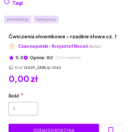
Tagi
prezentacja
karta pracy
Ćwiczenia słownikowe – rzadkie słowa cz. 1
Czas na polski - Krzysztof Nocoń
(Autor)
0.0
Opinie: 0
Oceń materiał
Kod:
1343P_25IRLQ-1343
0,00 zł
Ilość
DODAJ DO KOSZYKA