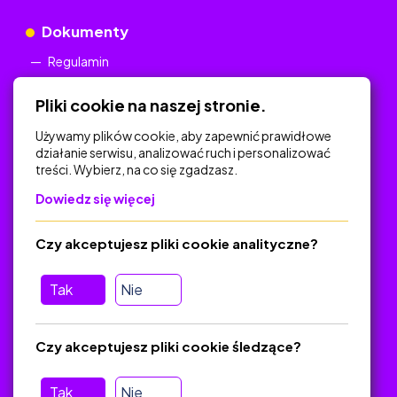
Dokumenty
Regulamin
Polityka Prywatności
Pliki cookie na naszej stronie.
Używamy plików cookie, aby zapewnić prawidłowe
działanie serwisu, analizować ruch i personalizować
treści. Wybierz, na co się zgadzasz.
Na skróty
Dowiedz się więcej
Polityka Prywatności
Regulamin
Czy akceptujesz pliki cookie analityczne?
O platformie
Baza materiałów dydaktycznych
Tak
Nie
Jak zostać autorem
FAQ
Czy akceptujesz pliki cookie śledzące?
Tak
Nie