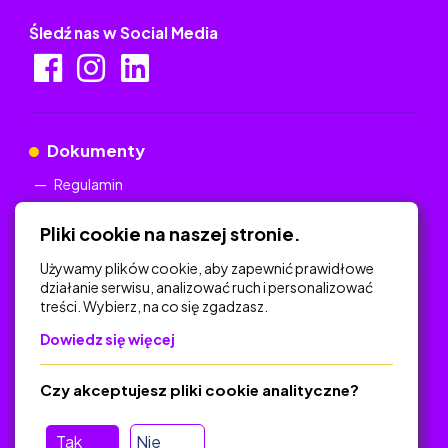
Śledź nas w Social Media
Dokumenty
Regulamin
Polityka Prywatności
Pliki cookie na naszej stronie.
Używamy plików cookie, aby zapewnić prawidłowe
działanie serwisu, analizować ruch i personalizować
treści. Wybierz, na co się zgadzasz.
Na skróty
Dowiedz się więcej
Polityka Prywatności
Regulamin
Czy akceptujesz pliki cookie analityczne?
O platformie
Baza materiałów dydaktycznych
Tak
Nie