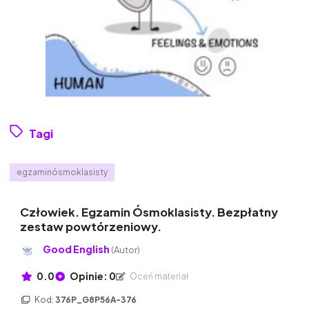
Tagi
egzaminósmoklasisty
Człowiek. Egzamin Ósmoklasisty. Bezpłatny
zestaw powtórzeniowy.
Good English
(Autor)
0.0
Opinie: 0
Oceń materiał
Kod:
376P_G8P56A-376