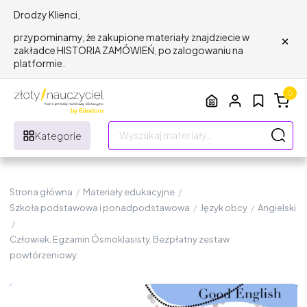
Drodzy Klienci,
×
przypominamy, że zakupione materiały znajdziecie w
zakładce HISTORIA ZAMÓWIEŃ, po zalogowaniu na
platformie.
0
Kategorie
Strona główna
/
Materiały edukacyjne
/
Szkoła podstawowa i ponadpodstawowa
/
Język obcy
/
Angielski
/
Człowiek. Egzamin Ósmoklasisty. Bezpłatny zestaw
powtórzeniowy.