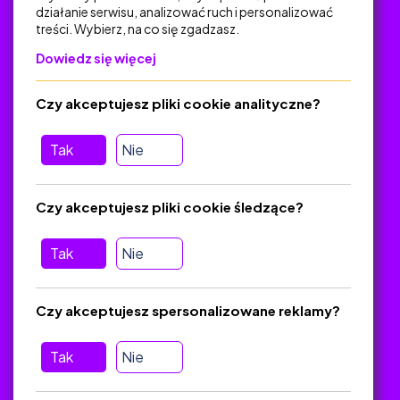
działanie serwisu, analizować ruch i personalizować
treści. Wybierz, na co się zgadzasz.
Na skróty
Dowiedz się więcej
Polityka Prywatności
Regulamin
Czy akceptujesz pliki cookie analityczne?
O platformie
Baza materiałów dydaktycznych
Tak
Nie
Jak zostać autorem
FAQ
Czy akceptujesz pliki cookie śledzące?
Tak
Nie
Pomoc
Masz pytania? Wyślij e-mail:
admin@zlotynauczyciel.pl
Czy akceptujesz spersonalizowane reklamy?
Zawsze odpowiadamy w ciągu 24 godzin
(Sprawdź, czy
wiadomość nie trafiła do folderu SPAM)
Tak
Nie