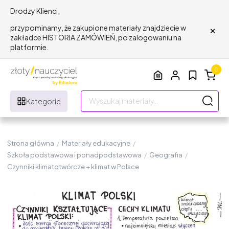
Drodzy Klienci,
×
przypominamy, że zakupione materiały znajdziecie w
zakładce HISTORIA ZAMÓWIEŃ, po zalogowaniu na
platformie.
0
Kategorie
Strona główna
/
Materiały edukacyjne
/
Szkoła podstawowa i ponadpodstawowa
/
Geografia
/
Czynniki klimatotwórcze + klimat w Polsce