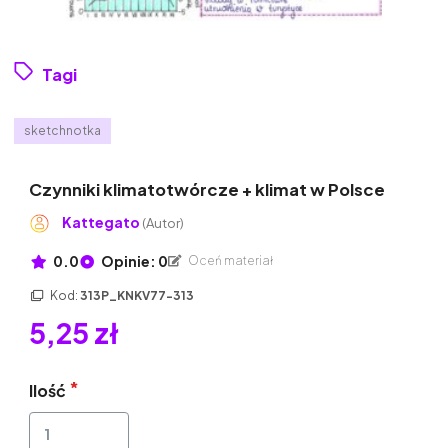
Tagi
sketchnotka
Czynniki klimatotwórcze + klimat w Polsce
Kattegato
(Autor)
0.0
Opinie: 0
Oceń materiał
Kod:
313P_KNKV77-313
5,25 zł
Ilość