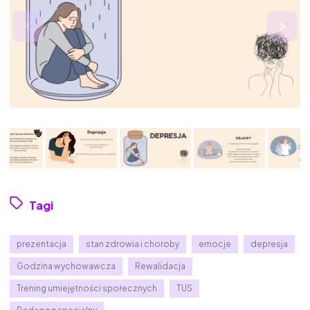
Tagi
prezentacja
stan zdrowia i choroby
emocje
depresja
Godzina wychowawcza
Rewalidacja
Trening umiejętności społecznych
TUS