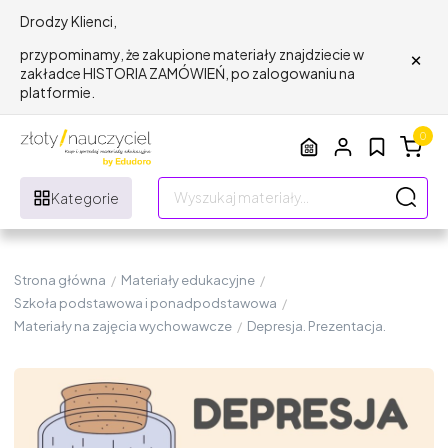
Drodzy Klienci,
×
przypominamy, że zakupione materiały znajdziecie w
zakładce HISTORIA ZAMÓWIEŃ, po zalogowaniu na
platformie.
0
Kategorie
Strona główna
/
Materiały edukacyjne
/
Szkoła podstawowa i ponadpodstawowa
/
Materiały na zajęcia wychowawcze
/
Depresja. Prezentacja.