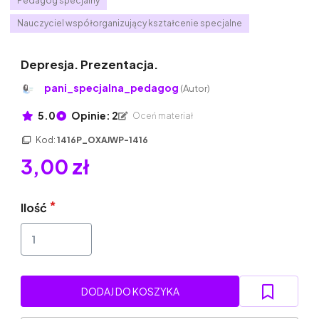
Pedagog specjalny
Nauczyciel współorganizujący kształcenie specjalne
Depresja. Prezentacja.
pani_specjalna_pedagog
(Autor)
5.0
Opinie: 2
Oceń materiał
Kod:
1416P_OXAJWP-1416
3,00 zł
Ilość
DODAJ DO KOSZYKA