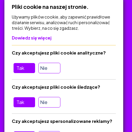
Polityka Prywatności
Pliki cookie na naszej stronie.
Używamy plików cookie, aby zapewnić prawidłowe
działanie serwisu, analizować ruch i personalizować
treści. Wybierz, na co się zgadzasz.
Na skróty
Dowiedz się więcej
Polityka Prywatności
Regulamin
Czy akceptujesz pliki cookie analityczne?
O platformie
Baza materiałów dydaktycznych
Tak
Nie
Jak zostać autorem
FAQ
Czy akceptujesz pliki cookie śledzące?
Tak
Nie
Pomoc
Masz pytania? Wyślij e-mail:
admin@zlotynauczyciel.pl
Czy akceptujesz spersonalizowane reklamy?
Zawsze odpowiadamy w ciągu 24 godzin
(Sprawdź, czy