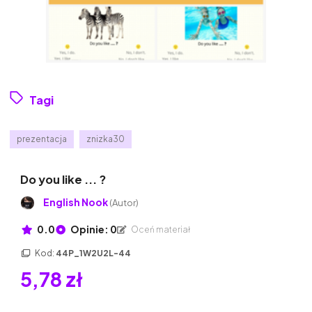
Tagi
prezentacja
znizka30
Do you like ... ?
English Nook
(Autor)
0.0
Opinie: 0
Oceń materiał
Kod:
44P_1W2U2L-44
5,78 zł