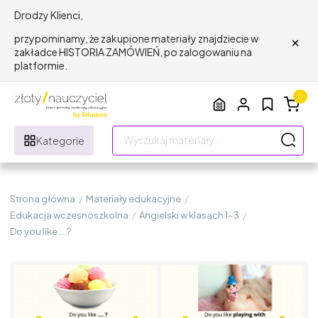
Drodzy Klienci,
×
przypominamy, że zakupione materiały znajdziecie w
zakładce HISTORIA ZAMÓWIEŃ, po zalogowaniu na
platformie.
0
Kategorie
Strona główna
/
Materiały edukacyjne
/
Edukacja wczesnoszkolna
/
Angielski w klasach 1-3
/
Do you like ... ?