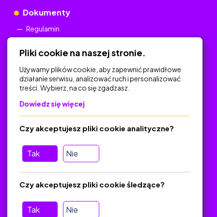
Dokumenty
Regulamin
Polityka Prywatności
Pliki cookie na naszej stronie.
Używamy plików cookie, aby zapewnić prawidłowe
działanie serwisu, analizować ruch i personalizować
treści. Wybierz, na co się zgadzasz.
Na skróty
Dowiedz się więcej
Polityka Prywatności
Regulamin
Czy akceptujesz pliki cookie analityczne?
O platformie
Baza materiałów dydaktycznych
Tak
Nie
Jak zostać autorem
FAQ
Czy akceptujesz pliki cookie śledzące?
Tak
Nie