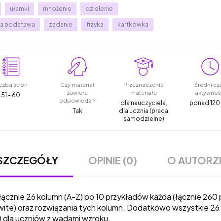
ułamki
mnożenie
dzielenie
a podstawa
zadanie
fizyka
kartkówka
czba stron
Czy materiał
Przeznaczenie
Średni cz
zawiera
materiału
aktywnoś
51 - 60
odpowiedzi?
dla nauczyciela,
ponad 120
Tak
dla ucznia (praca
samodzielne)
OPINIE (0)
O AUTORZ
SZCZEGÓŁY
 łącznie 26 kolumn (A-Z) po 10 przykładów każda (łącznie 26
ite) oraz rozwiązania tych kolumn. Dodatkowo wszystkie 26 
 dla uczniów z wadami wzroku.