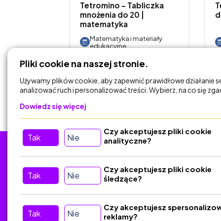
enie i
Tetromino - Tabliczka
T
mnożenia do 20 |
d
 m…
matematyka
materiały
Matematyka i materiały
edukacyjne
Pliki cookie na naszej stronie.
DODAJ DO
KOSZYKA
Używamy plików cookie, aby zapewnić prawidłowe działanie s
analizować ruch i personalizować treści. Wybierz, na co się zg
Dowiedz się więcej
Czy akceptujesz pliki cookie
Tak
Nie
analityczne?
Tu nas znajdziesz
D
Czy akceptujesz pliki cookie
Tak
Nie
śledzące?
Kontakt
Śledź nas w Social Media
Czy akceptujesz spersonalizo
Tak
Nie
reklamy?