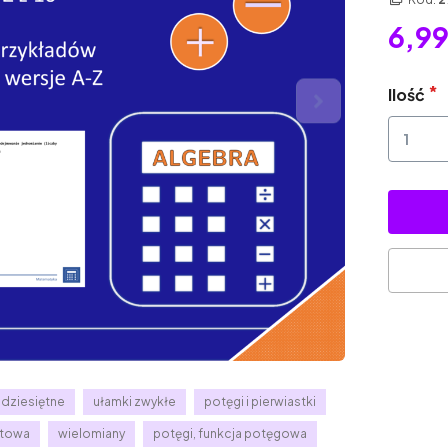
6,99
Ilość
 dziesiętne
ułamki zwykłe
potęgi i pierwiastki
atowa
wielomiany
potęgi, funkcja potęgowa