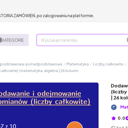
HISTORIA ZAMÓWIEŃ, po zalogowaniu na platformie.
KATEGORIE
a podstawowa i ponadpodstawowa
/
Matematyka
/
Liczby całkowite
/
ałkowite) | matematyka, algebra | 26 kolumn
Dodawa
(liczb
| 26 ko
Mat
0.0
Kod:
2