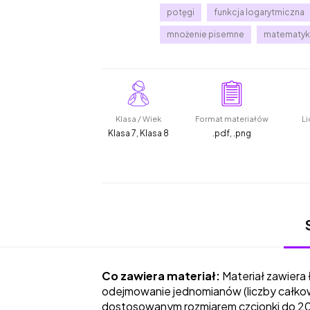
potęgi
funkcja logarytmiczna
mnożenie pisemne
matematyk
Klasa / Wiek
Format materiałów
Li
Klasa 7, Klasa 8
.pdf, .png
Co zawiera materiał:
Materiał zawiera
odejmowanie jednomianów (liczby całkow
dostosowanym rozmiarem czcionki do 20