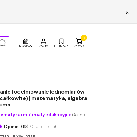
×
0
DLA SZKÓŁ
ULUBIONE
KOSZYK
nie i odejmowanie jednomianów
y całkowite) | matematyka, algebra
lumn
ematyka i materiały edukacyjne
(Autor)
Opinie: 0
Oceń materiał
775P_ULXIJV-2775