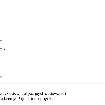
as
ci
 min
E
0 przykładów) dotyczących dodawanie i
kolumn (A-Z) jest dostępnych z