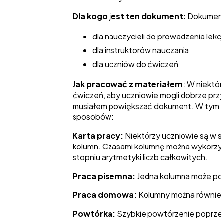
Dla kogo jest ten dokument:
Dokument
dla nauczycieli do prowadzenia lekcj
dla instruktorów nauczania
dla uczniów do ćwiczeń
Jak pracować z materiałem:
W niektó
ćwiczeń, aby uczniowie mogli dobrze przy
musiałem powiększać dokument. W tym do
sposobów:
Karta pracy:
Niektórzy uczniowie są w s
kolumn. Czasami kolumnę można wykorzyst
stopniu arytmetyki liczb całkowitych.
Praca pisemna:
Jedna kolumna może pos
Praca domowa:
Kolumny można równie
Powtórka:
Szybkie powtórzenie poprzedn