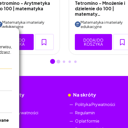
etromino - Arytmetyka
Tetromino - Mnożenie i
o 100 | matematyka
dzielenie do 100 |
matematy…
Matematyka i materiały
Matematyka i materiały
edukacyjne
edukacyjne
DODAJ DO
DODAJ DO
KOSZYKA
KOSZYKA
erwisu,
adzasz.
okumenty
Na skróty
Regulamin
Polityka Prywatności
Polityka Prywatności
Regulamin
wane
O platformie