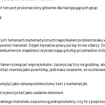
 ten jest przeznaczony głównie dla następujących grup:
i
rych tematach matematycznych napotkałem problem braku wy
swoić materiał. Dzięki tej karcie pracy już się to nie zdarz
kumencie znajdziesz wystarczającą liczbę przykładów, któr
tanie rozwiązać więcej kolumn, zazwyczaj trzy na godzinę, ale
ać również jako powtórkę, jeśli masz wrażenie, że uczniowi
łużyć jako dziesięciominutowy test z matematyki.
ż wykorzystać jako zadanie domowe.
iego materiału za pomocą jednej kolumny, czy to z poprzedni