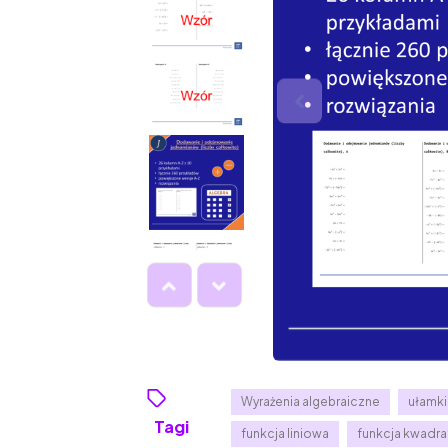
Wyrażenia algebraiczne
ułamki
Tagi
funkcja liniowa
funkcja kwadr