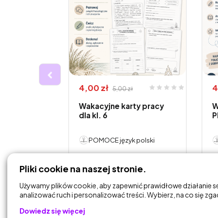
4,00 zł
4
5,00 zł
Wakacyjne karty pracy
W
 -
dla kl. 6
P
lasa 6
 polski
POMOCE język polski
DODAJ DO
Pliki cookie na naszej stronie.
KOSZYKA
Używamy plików cookie, aby zapewnić prawidłowe działanie s
analizować ruch i personalizować treści. Wybierz, na co się zg
Dowiedz się więcej