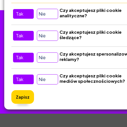
Czy akceptujesz pliki cookie
Tak
Nie
analityczne?
Tu nas znajdziesz
D
Czy akceptujesz pliki cookie
Tak
Nie
śledzące?
Kontakt
Śledź nas w Social Media
Czy akceptujesz spersonalizo
Tak
Nie
reklamy?
Czy akceptujesz pliki cookie
Tak
Nie
mediów społecznościowych?
Zapisz
ZlotyNa