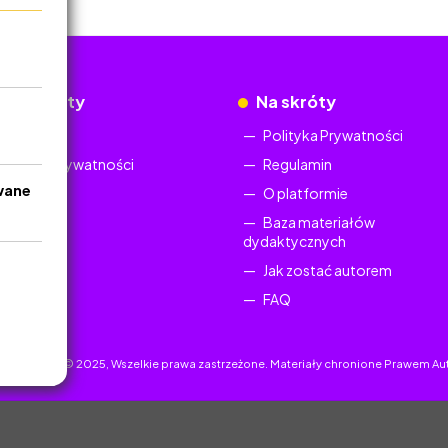
okumenty
Na skróty
Regulamin
Polityka Prywatności
Polityka Prywatności
Regulamin
wane
O platformie
Baza materiałów
dydaktycznych
Jak zostać autorem
FAQ
uczyciel.pl © 2025, Wszelkie prawa zastrzeżone. Materiały chronione Prawem Au