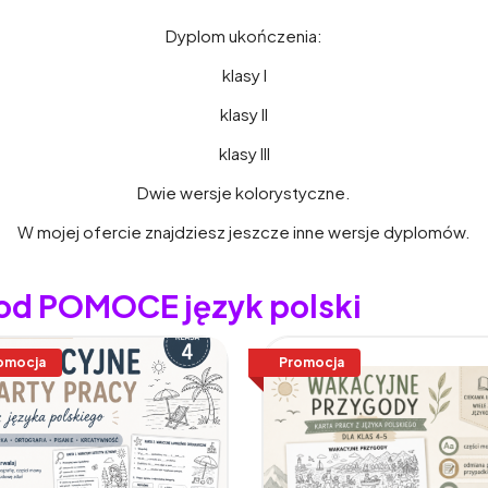
Dyplom ukończenia:
klasy I
klasy II
klasy III
Dwie wersje kolorystyczne.
W mojej ofercie znajdziesz jeszcze inne wersje dyplomów.
 od POMOCE język polski
omocja
Promocja