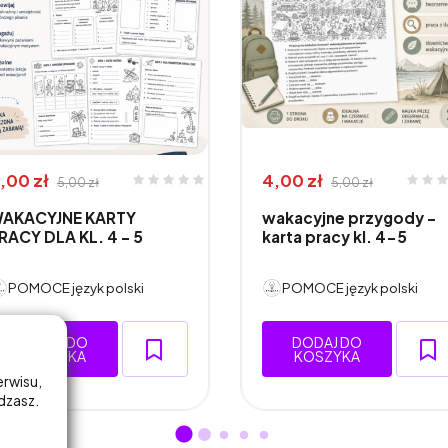
,00 zł
4,00 zł
5,00 zł
5,00 zł
AKACYJNE KARTY
wakacyjne przygody -
RACY DLA KL. 4 - 5
karta pracy kl. 4-5
POMOCE język polski
POMOCE język polski
DODAJ DO
DODAJ DO
KOSZYKA
KOSZYKA
erwisu,
adzasz.