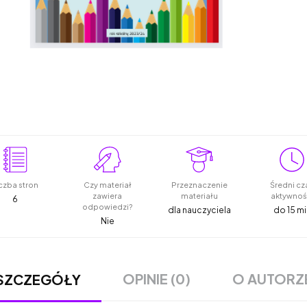
czba stron
Czy materiał
Przeznaczenie
Średni cz
zawiera
materiału
aktywnoś
6
odpowiedzi?
dla nauczyciela
do 15 mi
Nie
OPINIE (0)
O AUTORZ
SZCZEGÓŁY