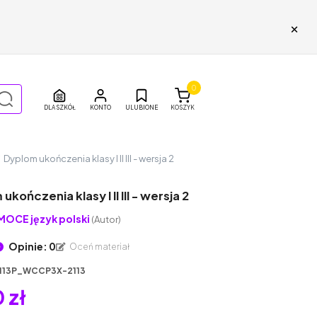
×
0
DLA SZKÓŁ
ULUBIONE
KOSZYK
Dyplom ukończenia klasy I II III - wersja 2
ukończenia klasy I II III - wersja 2
OCE język polski
(Autor)
Opinie: 0
Oceń materiał
113P_WCCP3X-2113
 zł