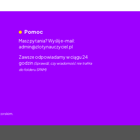
Pomoc
Masz pytania? Wyślij e-mail:
admin@zlotynauczyciel.pl
Zawsze odpowiadamy w ciągu 24
godzin
(Sprawdź, czy wiadomość nie trafiła
do folderu SPAM)
torskim.