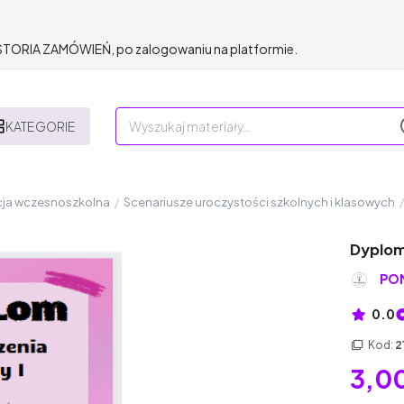
HISTORIA ZAMÓWIEŃ, po zalogowaniu na platformie.
KATEGORIE
ja wczesnoszkolna
/
Scenariusze uroczystości szkolnych i klasowych
/
Dyplom 
POM
0.0
Kod:
2
3,00