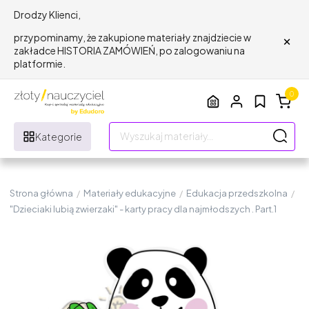
Drodzy Klienci,
×
przypominamy, że zakupione materiały znajdziecie w
zakładce HISTORIA ZAMÓWIEŃ, po zalogowaniu na
platformie.
0
Kategorie
Strona główna
/
Materiały edukacyjne
/
Edukacja przedszkolna
/
"Dzieciaki lubią zwierzaki" - karty pracy dla najmłodszych . Part.1