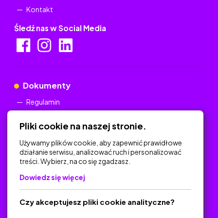
Kontakt
Śledź nas w Social Media
Dokumenty
Regulamin
Polityka Prywatności
Pliki cookie na naszej stronie.
Używamy plików cookie, aby zapewnić prawidłowe
działanie serwisu, analizować ruch i personalizować
treści. Wybierz, na co się zgadzasz.
Na skróty
Dowiedz się więcej
Polityka Prywatności
Regulamin
Czy akceptujesz pliki cookie analityczne?
O platformie