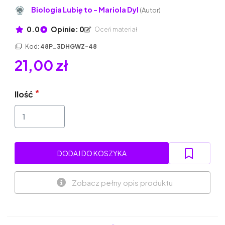
Biologia Lubię to - Mariola Dyl
(Autor)
0.0
Opinie: 0
Oceń materiał
Kod:
48P_3DHGWZ-48
21,00 zł
Ilość
DODAJ DO KOSZYKA
Zobacz pełny opis produktu