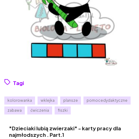
Tagi
kolorowanka
wklejka
plansze
pomocedydaktyczne
zabawa
ćwiczenia
fiszki
"Dzieciaki lubią zwierzaki" - karty pracy dla
najmłodszych . Part.1